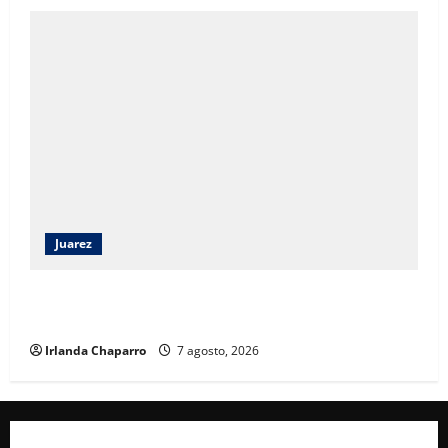
Juarez
Héctor Ortiz reconoce legado de Rubí Enríquez al
frente del DIF Municipal de Juárez
Irlanda Chaparro
7 agosto, 2026