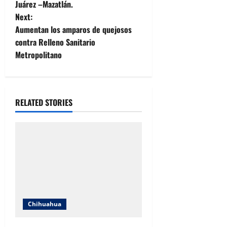
Juárez –Mazatlán.
s
Next:
t
Aumentan los amparos de quejosos
contra Relleno Sanitario
n
Metropolitano
a
v
RELATED STORIES
i
g
a
t
i
Chihuahua
o