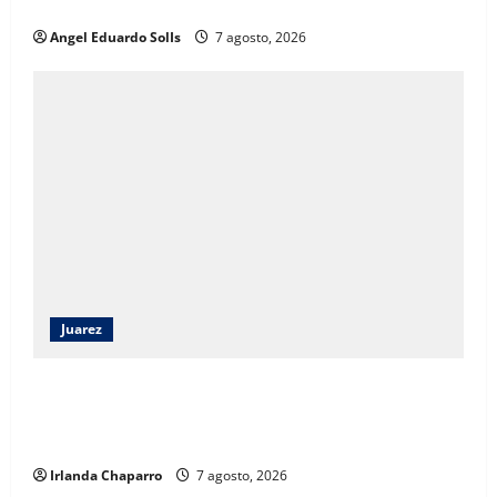
evolucionó hacia un modelo de desarrollo humano
Angel Eduardo SolIs
7 agosto, 2026
Juarez
Angélica Mendoza Beltrán asumirá la presidencia del
DIF Municipal con continuidad a los programas
sociales
Irlanda Chaparro
7 agosto, 2026