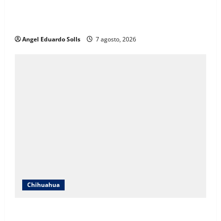
Mayra Chávez destaca que la transformación en
Chihuahua prioriza a las mujeres
Angel Eduardo SolIs
7 agosto, 2026
Chihuahua
Afirma Angélica Mendoza que el DIF de Juárez