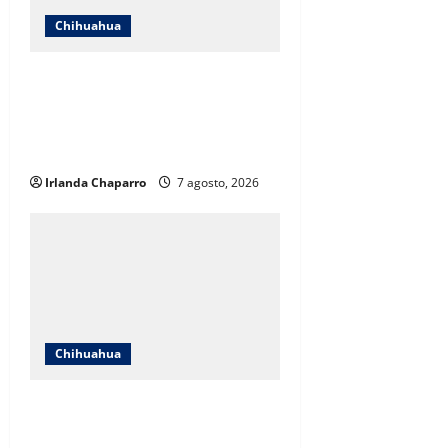
Chihuahua
Cruz Roja Chihuahua responde a
críticas en redes y aclara
cuestionamientos sobre su
operación
Irlanda Chaparro
7 agosto, 2026
Chihuahua
Cruz Roja Chihuahua reporta más
de 61 mil servicios de ambulancia