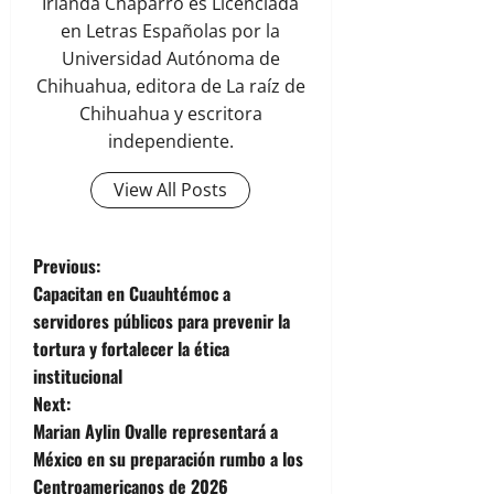
Irlanda Chaparro es Licenciada
en Letras Españolas por la
Universidad Autónoma de
Chihuahua, editora de La raíz de
Chihuahua y escritora
independiente.
View All Posts
P
Previous:
Capacitan en Cuauhtémoc a
o
servidores públicos para prevenir la
tortura y fortalecer la ética
s
institucional
t
Next:
Marian Aylin Ovalle representará a
n
México en su preparación rumbo a los
Centroamericanos de 2026