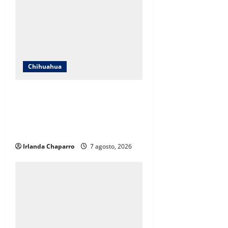
Chihuahua
ICHIFE enfocará obras en Ciudad
Juárez ante crecimiento
poblacional y falta de espacios
educativos
Irlanda Chaparro
7 agosto, 2026