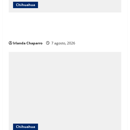
Chihuahua
ICHIFE enfocará obras en Ciudad Juárez ante
crecimiento poblacional y falta de espacios
educativos
Irlanda Chaparro
7 agosto, 2026
Chihuahua