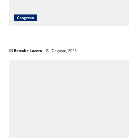
Congreso
Brenda Ríos recorre tianguis de la CDP y atiende
inquietudes de comerciantes
Betzabe Lucero
7 agosto, 2026