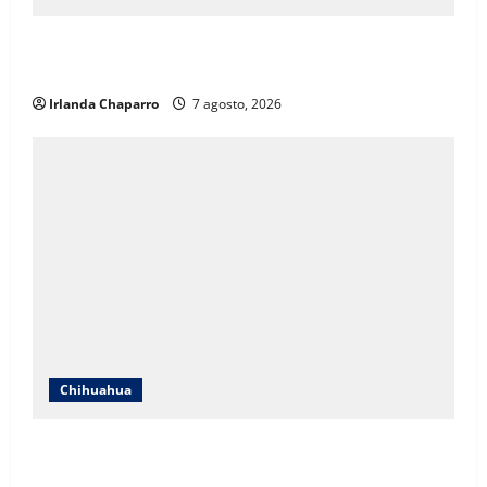
Cruz Roja Chihuahua responde a críticas en redes y
aclara cuestionamientos sobre su operación
Irlanda Chaparro
7 agosto, 2026
Chihuahua
Cruz Roja Chihuahua reporta más de 61 mil
servicios de ambulancia durante 2025