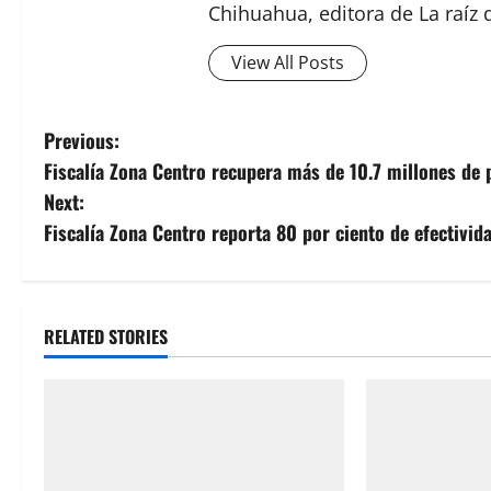
Chihuahua, editora de La raíz 
View All Posts
P
Previous:
Fiscalía Zona Centro recupera más de 10.7 millones de
o
Next:
s
Fiscalía Zona Centro reporta 80 por ciento de efectivi
t
n
RELATED STORIES
a
v
i