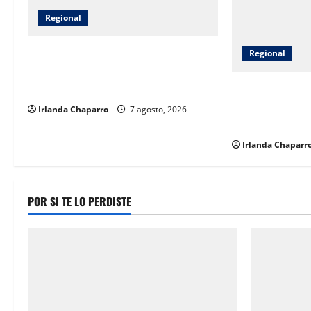
g
Regional
a
Gobierno del Estado entrega apoyos
Regional
t
a 14 familias afectadas por las
lluvias en Jiménez
CEAVE fortalec
i
psicosocial a f
Irlanda Chaparro
7 agosto, 2026
o
desaparecidas 
Irlanda Chaparr
n
POR SI TE LO PERDISTE