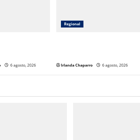
Regional
e acompañamiento
Fiscalía realiza operativo de
amilias de personas
búsqueda en predio El Willi en Casa
en Guadalupe y Calvo
Grandes
o
6 agosto, 2026
Irlanda Chaparro
6 agosto, 2026