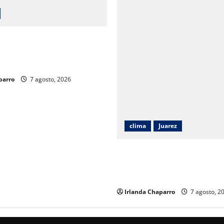
vita adelantar más
 por caso Ayotzinapa tras
 exgobernador
parro
7 agosto, 2026
clima
Juarez
Protección Civil alerta por c
hasta 38 grados y posibilida
tormentas en Ciudad Juárez
Irlanda Chaparro
7 agosto, 2