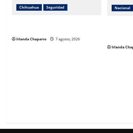
Chihuahua
Seguridad
Nacional
Jóvenes chocan taxi y terminan contra
Sheinbaum e
una vivienda en la avenida La Junta
detenciones
captura de
Irlanda Chaparro
7 agosto, 2026
Irlanda Cha