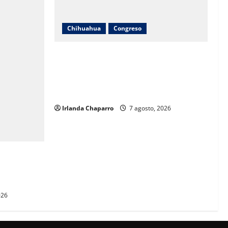
Chihuahua
Congreso
Diputadas Joss Vega y Nancy Frías dan
seguimiento al programa Juntos
Construimos para fortalecer escuelas en
Chihuahua
Irlanda Chaparro
7 agosto, 2026
alor de
d de
026