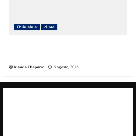
Chihuahua
clima
Protección Civil alerta por lluvias intensas,
tormentas eléctricas y calor de hasta 40 grados en
Chihuahua
Irlanda Chaparro
6 agosto, 2026