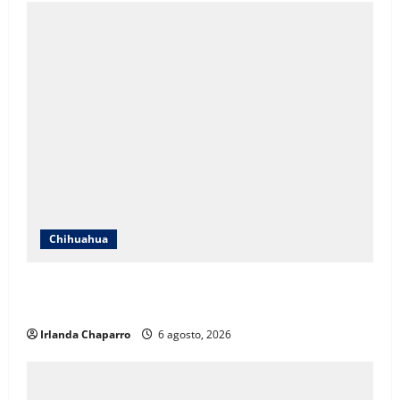
Chihuahua
SSPE localiza y clausura toma clandestina de
hidrocarburos en el municipio de Chihuahua
Irlanda Chaparro
6 agosto, 2026