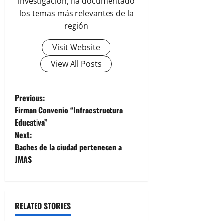
investigación, ha documentado
los temas más relevantes de la
región
Visit Website
View All Posts
P
Previous:
Firman Convenio “Infraestructura
o
Educativa”
Next:
s
Baches de la ciudad pertenecen a
t
JMAS
n
a
RELATED STORIES