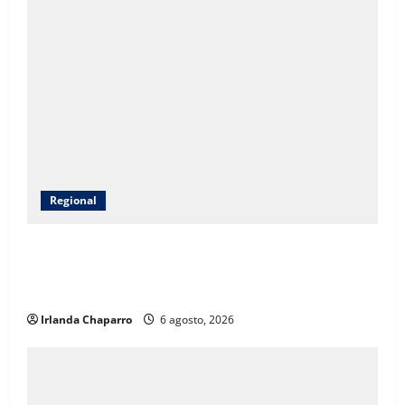
Regional
CEAVE fortalece acompañamiento psicosocial a
familias de personas desaparecidas en Guadalupe y
Calvo
Irlanda Chaparro
6 agosto, 2026