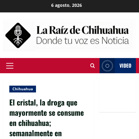
Skip
6 agosto, 2026
to
content
VIDEO
Primary
Menu
Chihuahua
El cristal, la droga que
mayormente se consume
en chihuahua;
semanalmente en