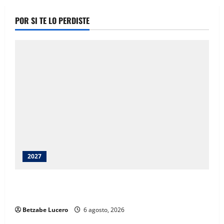
POR SI TE LO PERDISTE
2027
Juárez debe recibir lo que merece: Cruz Pérez
Cuéllar
Betzabe Lucero
6 agosto, 2026