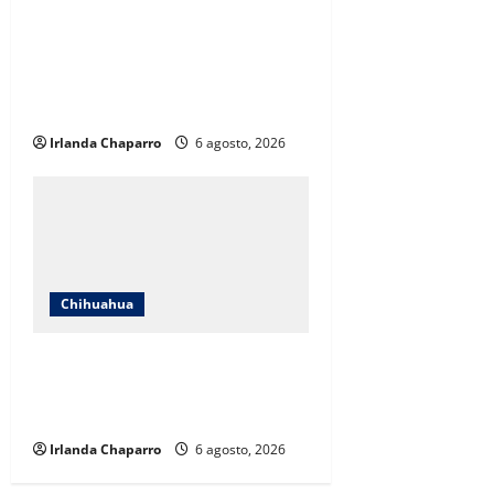
Protección Civil alerta por lluvias
intensas, tormentas eléctricas y
calor de hasta 40 grados en
Chihuahua
Irlanda Chaparro
6 agosto, 2026
Chihuahua
Estrenan paso superior de Fuerza
Aérea entre cuestionamientos por
prioridades de obra
Irlanda Chaparro
6 agosto, 2026