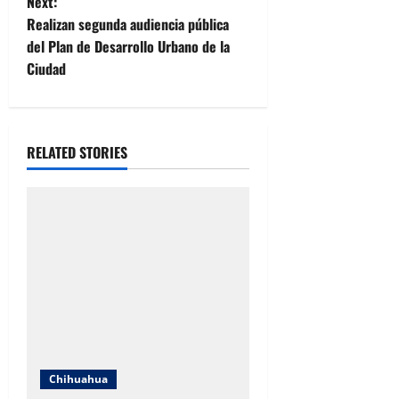
Next:
s
Realizan segunda audiencia pública
t
del Plan de Desarrollo Urbano de la
Ciudad
n
a
RELATED STORIES
v
i
g
a
t
i
o
Chihuahua