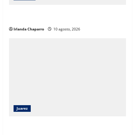
Gobierno de México establece el Día Nacional de la
Reforestación para impulsar jornadas cada agosto
Irlanda Chaparro
10 agosto, 2026
Juarez
Andrea Chávez destaca participación vecinal y
respaldo a la Cuarta Transformación en Juárez