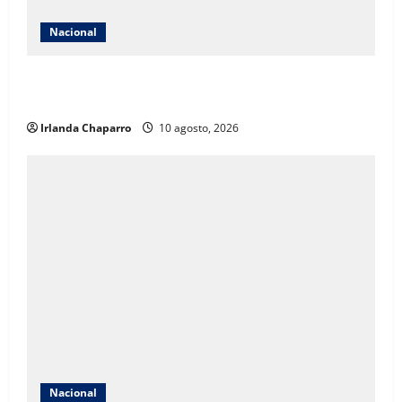
Nacional
Secretaría de las Mujeres condena caso de niña de 11
años embarazada en Matamoros
Irlanda Chaparro
10 agosto, 2026
Nacional