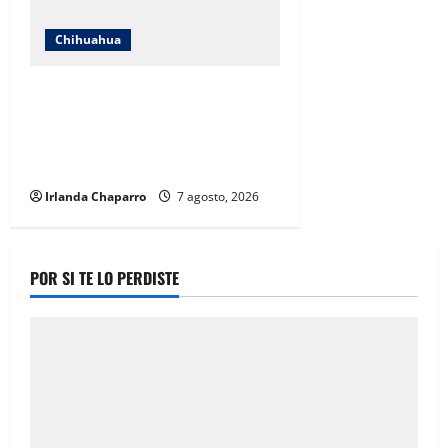
Chihuahua
Cruz Roja Chihuahua responde a
críticas en redes y aclara
cuestionamientos sobre su
operación
Irlanda Chaparro
7 agosto, 2026
POR SI TE LO PERDISTE