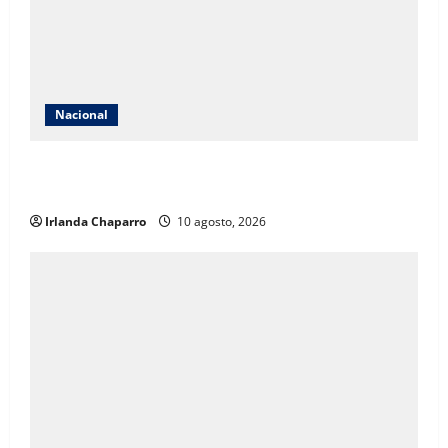
Nacional
INE aclara que contrato con Territorium Life no está
relacionado con exámenes de admisión
Irlanda Chaparro
10 agosto, 2026