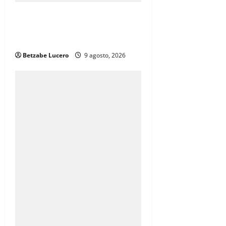
n
Desmiente Héctor Ochoa que
rodeo careciera de atención
médica
Betzabe Lucero
9 agosto, 2026