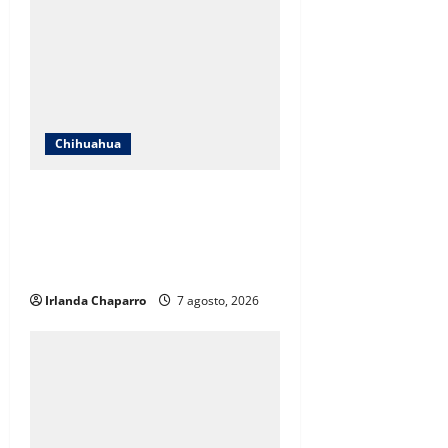
Chihuahua
ICHIFE enfocará obras en Ciudad
Juárez ante crecimiento
poblacional y falta de espacios
educativos
Irlanda Chaparro
7 agosto, 2026