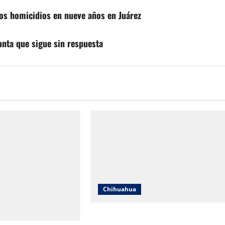
s homicidios en nueve años en Juárez
unta que sigue sin respuesta
Chihuahua
IEE Chihuahua abre convocatoria