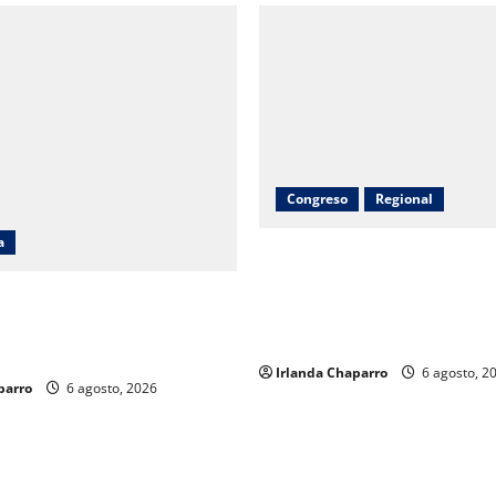
Congreso
Regional
a
Inauguran obras de agua pota
drenaje, electrificación y pa
n 8 y Gobierno del Estado
en Riva Palacio con inversión
bonos a mil 834 pensionados
9 millones de pesos
 de la educación
Irlanda Chaparro
6 agosto, 2
parro
6 agosto, 2026