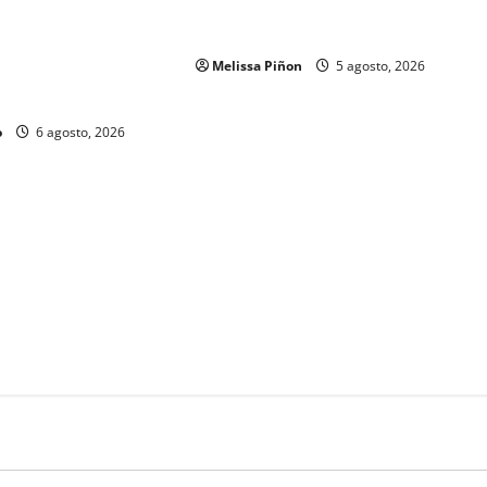
para tres plazas del Servicio
 y Gobierno del Estado
Profesional Electoral Nacional
os a mil 834
Melissa Piñon
5 agosto, 2026
ubilados de la
o
6 agosto, 2026