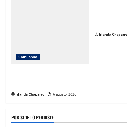
i
SNTE Sección 8
entregarán bon
o
pensionados y j
educación
n
Irlanda Chaparr
Chihuahua
Localizan en Ciudad de México a
adolescente reportada como ausente
en Chihuahua
Irlanda Chaparro
6 agosto, 2026
POR SI TE LO PERDISTE