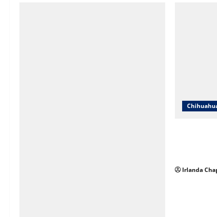
Chihuahu
SNTE Secció
entregarán 
y jubilados
Irlanda Cha