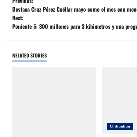
P
Previous:
Destaca Cruz Pérez Cuéllar mayo como el mes con meno
o
Next:
s
Poniente 5: 300 millones para 3 kilómetros y una preg
t
n
RELATED STORIES
a
v
i
g
a
Chihuahua
t