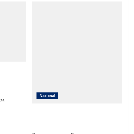
ble,
vimentación
 superior a
Nacional
026
Jornada Nacional de Reforestación 2026
busca plantar 6.6 millones de árboles en
todo México