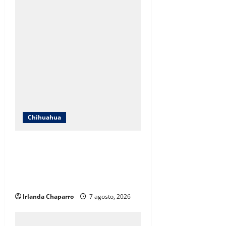
Chihuahua
ICHIFE enfocará obras en Ciudad
Juárez ante crecimiento
poblacional y falta de espacios
educativos
Irlanda Chaparro
7 agosto, 2026