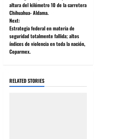
altura del kilómetro 10 de la carretera
s
Chihuahua- Aldama.
t
Next:
Estrategia federal en materia de
n
seguridad totalmente fallida; altos
índices de violencia en toda la nación,
a
Coparmex.
v
i
RELATED STORIES
g
a
t
i