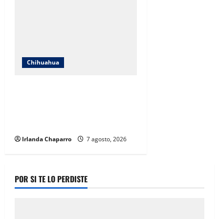
Chihuahua
Cruz Roja Chihuahua responde a
críticas en redes y aclara
cuestionamientos sobre su
operación
Irlanda Chaparro
7 agosto, 2026
POR SI TE LO PERDISTE