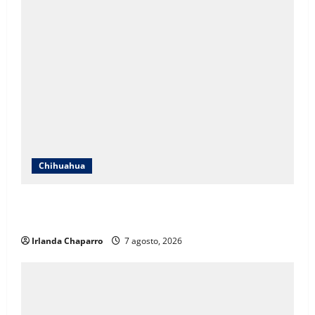
Chihuahua
Cruz Roja Chihuahua responde a críticas en redes y
aclara cuestionamientos sobre su operación
Irlanda Chaparro
7 agosto, 2026