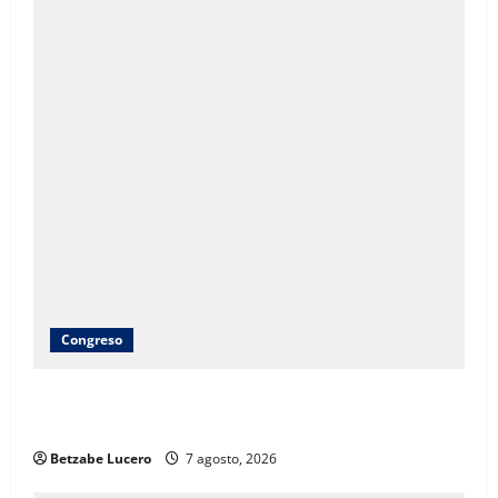
Congreso
Brenda Ríos recorre tianguis de la CDP y atiende
inquietudes de comerciantes
Betzabe Lucero
7 agosto, 2026