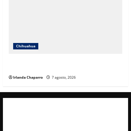
Chihuahua
Cruz Roja Chihuahua reporta más de 61 mil
servicios de ambulancia durante 2025
Irlanda Chaparro
7 agosto, 2026