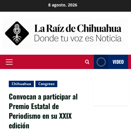
Skip
8 agosto, 2026
to
content
VIDEO
Primary
Menu
Chihuahua
Congreso
Convocan a participar al
Premio Estatal de
Periodismo en su XXIX
edición