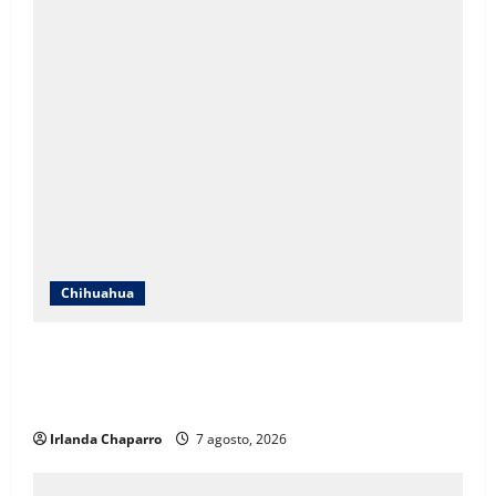
Chihuahua
ICHIFE enfocará obras en Ciudad Juárez ante
crecimiento poblacional y falta de espacios
educativos
Irlanda Chaparro
7 agosto, 2026