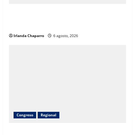
SNTE Sección 8 y Gobierno del Estado entregarán
bonos a mil 834 pensionados y jubilados de la
educación
Irlanda Chaparro
6 agosto, 2026
Congreso
Regional
Inauguran obras de agua potable, drenaje,