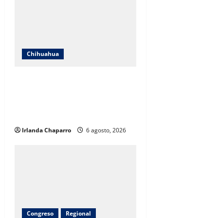
Chihuahua
SNTE Sección 8 y Gobierno del
Estado entregarán bonos a mil
834 pensionados y jubilados de la
educación
Irlanda Chaparro
6 agosto, 2026
Congreso
Regional