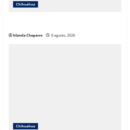
Chihuahua
Localizan en Ciudad de México a adolescente
reportada como ausente en Chihuahua
Irlanda Chaparro
6 agosto, 2026
Chihuahua