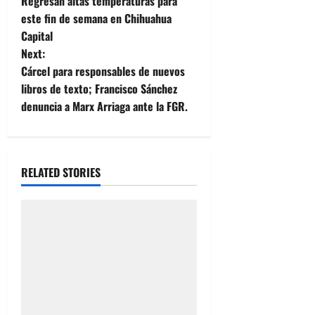
Regresan altas temperaturas para
o
este fin de semana en Chihuahua
Capital
s
Next:
t
Cárcel para responsables de nuevos
libros de texto; Francisco Sánchez
n
denuncia a Marx Arriaga ante la FGR.
a
v
RELATED STORIES
i
g
a
t
i