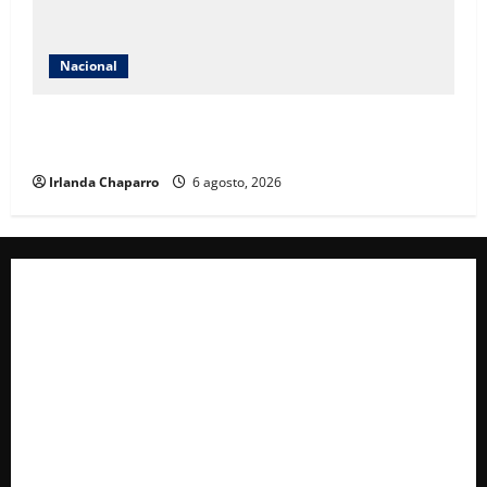
Nacional
Jornada Nacional de Reforestación 2026 busca
plantar 6.6 millones de árboles en todo México
Irlanda Chaparro
6 agosto, 2026