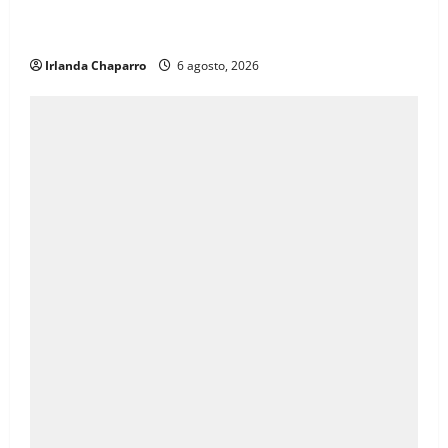
electrificación y pavimentación en Riva Palacio con
inversión superior a 9 millones de pesos
Irlanda Chaparro
6 agosto, 2026