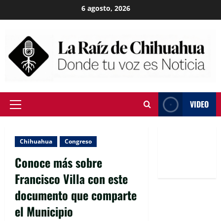
Skip
6 agosto, 2026
to
content
VIDEO
Primary
Menu
Chihuahua
Congreso
Conoce más sobre
Francisco Villa con este
documento que comparte
el Municipio