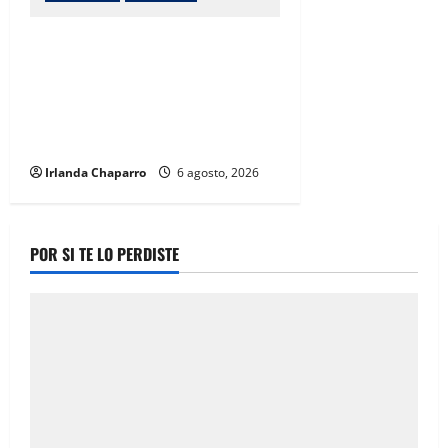
Inauguran obras de agua potable,
drenaje, electrificación y
pavimentación en Riva Palacio
con inversión superior a 9
millones de pesos
Irlanda Chaparro
6 agosto, 2026
POR SI TE LO PERDISTE