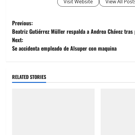
Visit Website
View All Post
P
Previous:
Beatriz Gutiérrez Müller respalda a Andrea Chávez tras
o
Next:
s
Se accidenta empleado de Alsuper con maquina
t
n
RELATED STORIES
a
v
i
g