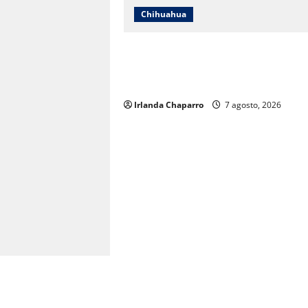
Chihuahua
Cruz Roja Chihuahua responde a
críticas en redes y aclara
cuestionamientos sobre su operació
Irlanda Chaparro
7 agosto, 2026
á obras en Ciudad
cimiento poblacional