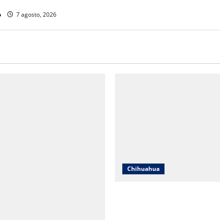
cios educativos
o
7 agosto, 2026
Chihuahua
Cruz Roja Chihuahua responde
en redes y aclara cuestionam
sobre su operación