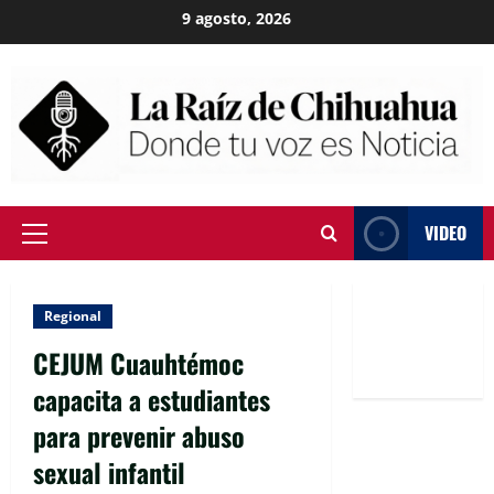
Skip
9 agosto, 2026
to
content
VIDEO
Primary
Menu
Regional
CEJUM Cuauhtémoc
capacita a estudiantes
para prevenir abuso
sexual infantil