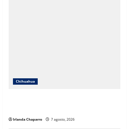
Chihuahua
ICHIFE enfocará obras en Ciudad Juárez ante
crecimiento poblacional y falta de espacios
educativos
Irlanda Chaparro
7 agosto, 2026