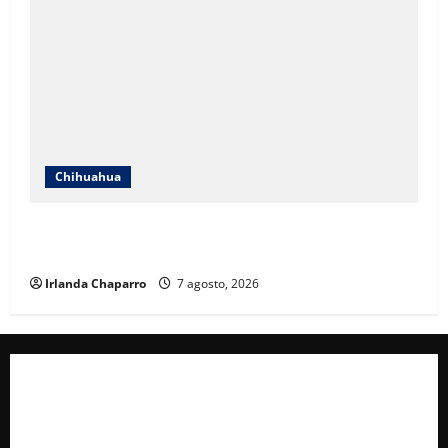
Chihuahua
Cruz Roja Chihuahua reporta más de 61 mil
servicios de ambulancia durante 2025
Irlanda Chaparro
7 agosto, 2026