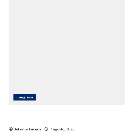
Congreso
Brenda Ríos recorre tianguis de la CDP y atiende
inquietudes de comerciantes
Betzabe Lucero
7 agosto, 2026