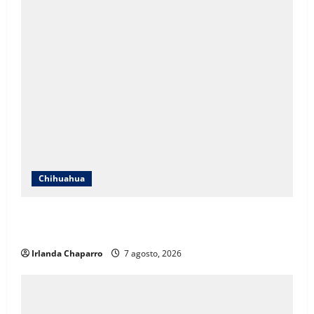
Chihuahua
Cruz Roja Chihuahua responde a críticas en redes y
aclara cuestionamientos sobre su operación
Irlanda Chaparro
7 agosto, 2026