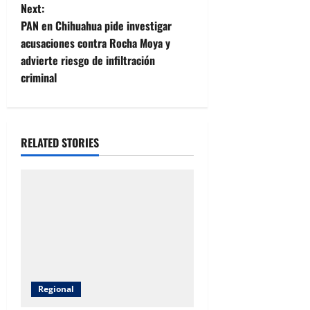
s
Next:
t
PAN en Chihuahua pide investigar
acusaciones contra Rocha Moya y
n
advierte riesgo de infiltración
criminal
a
v
i
RELATED STORIES
g
a
t
i
o
Regional