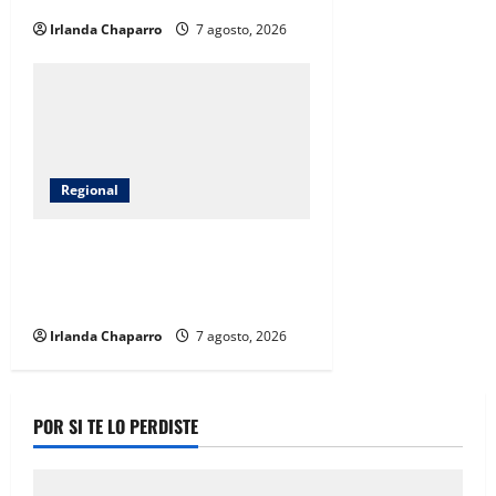
Irlanda Chaparro
7 agosto, 2026
Regional
Gobierno del Estado entrega
apoyos a 14 familias afectadas
por las lluvias en Jiménez
Irlanda Chaparro
7 agosto, 2026
POR SI TE LO PERDISTE