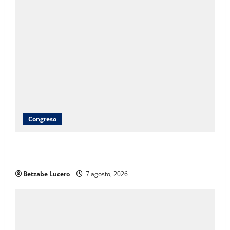
Congreso
Brenda Ríos recorre tianguis de la CDP y atiende
inquietudes de comerciantes
Betzabe Lucero
7 agosto, 2026