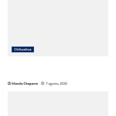
Chihuahua
ICHIFE enfocará obras en Ciudad Juárez ante
crecimiento poblacional y falta de espacios
educativos
Irlanda Chaparro
7 agosto, 2026