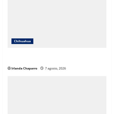
Chihuahua
Cruz Roja Chihuahua responde a críticas en redes y
aclara cuestionamientos sobre su operación
Irlanda Chaparro
7 agosto, 2026