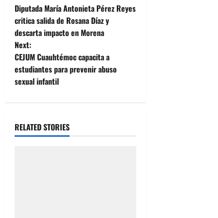
Diputada María Antonieta Pérez Reyes
o
critica salida de Rosana Díaz y
descarta impacto en Morena
s
Next:
t
CEJUM Cuauhtémoc capacita a
estudiantes para prevenir abuso
n
sexual infantil
a
v
RELATED STORIES
i
g
a
t