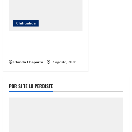
Chihuahua
Cruz Roja Chihuahua reporta más
de 61 mil servicios de ambulancia
durante 2025
Irlanda Chaparro
7 agosto, 2026
POR SI TE LO PERDISTE