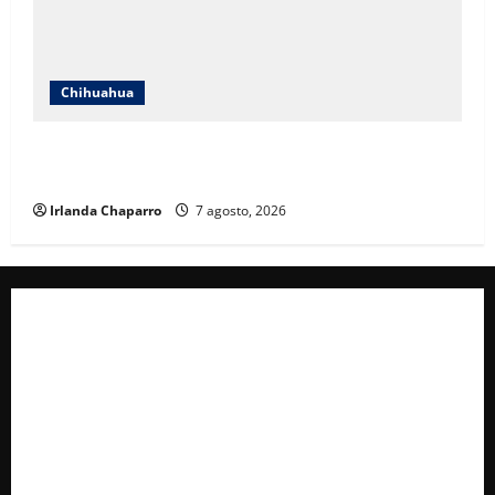
Chihuahua
Cruz Roja Chihuahua reporta más de 61 mil
servicios de ambulancia durante 2025
Irlanda Chaparro
7 agosto, 2026