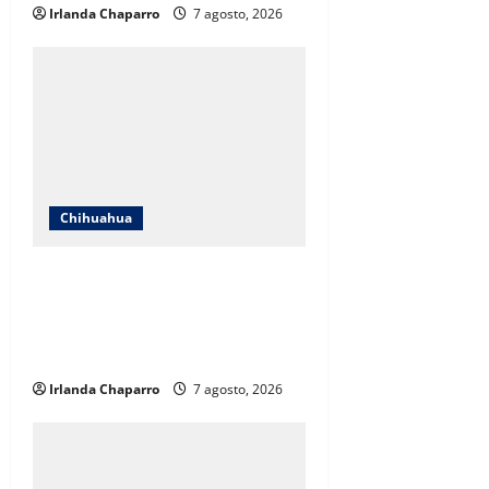
Irlanda Chaparro
7 agosto, 2026
Chihuahua
Cruz Roja Chihuahua responde a
críticas en redes y aclara
cuestionamientos sobre su
operación
Irlanda Chaparro
7 agosto, 2026