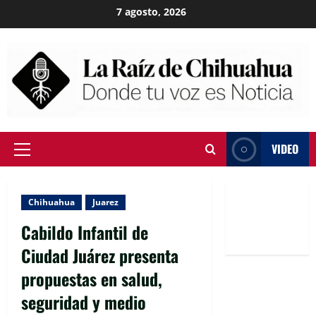
Skip
7 agosto, 2026
to
content
VIDEO
Primary
Menu
Chihuahua
Juarez
Cabildo Infantil de
Ciudad Juárez presenta
propuestas en salud,
seguridad y medio