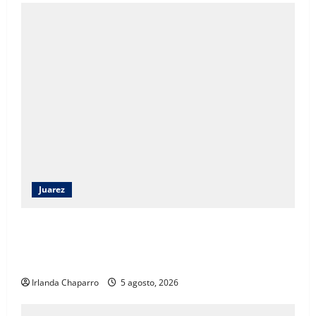
Juarez
Capacitan a 52 elementos de la SSPE en criminología
clínica para fortalecer investigaciones en Ciudad
Juárez
Irlanda Chaparro
5 agosto, 2026