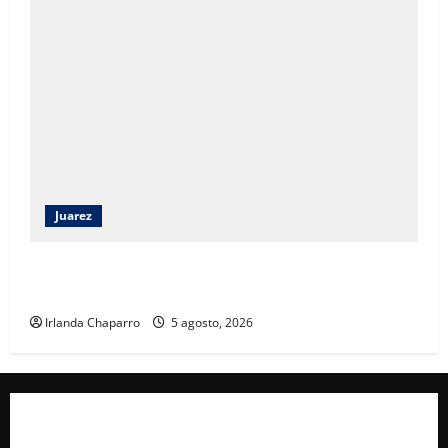
Juarez
Ortiz Orpinel garantiza continuidad de obras y
certeza al sector de la construcción en Juárez
Irlanda Chaparro
5 agosto, 2026