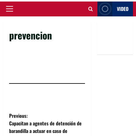
VIDEO
Primary
Menu
prevencion
P
Previous:
Capacitan a agentes de detención de
o
barandilla a actuar en caso de