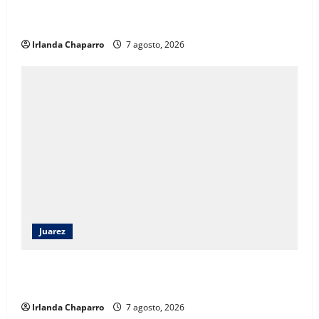
DIF Municipal con continuidad a los programas
sociales
Irlanda Chaparro
7 agosto, 2026
Juarez
Héctor Ortiz reconoce legado de Rubí Enríquez al
frente del DIF Municipal de Juárez
Irlanda Chaparro
7 agosto, 2026