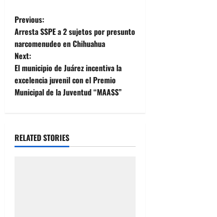
P
Previous:
Arresta SSPE a 2 sujetos por presunto
o
narcomenudeo en Chihuahua
Next:
s
El municipio de Juárez incentiva la
t
excelencia juvenil con el Premio
Municipal de la Juventud “MAASS”
n
a
RELATED STORIES
v
i
g
a