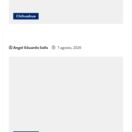
Chihuahua
Mayra Chávez destaca que la transformación en
Chihuahua prioriza a las mujeres
Angel Eduardo SolIs
7 agosto, 2026