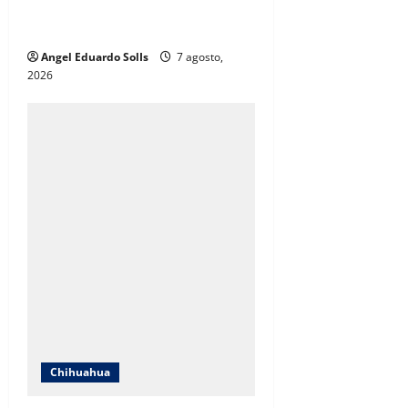
DIF de Juárez evolucionó hacia un
modelo de desarrollo humano
Angel Eduardo SolIs
7 agosto,
2026
Chihuahua