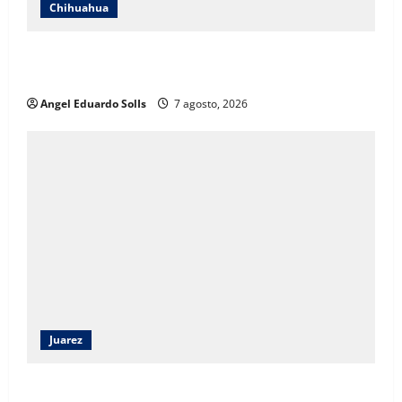
Chihuahua
Afirma Angélica Mendoza que el DIF de Juárez
evolucionó hacia un modelo de desarrollo humano
Angel Eduardo SolIs
7 agosto, 2026
Juarez
Angélica Mendoza Beltrán asumirá la presidencia del