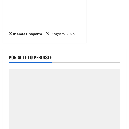
Andrea Chávez acusa uso
indebido de recursos en
publicidad oficial y anuncia
denuncia por presunta corrupción
Irlanda Chaparro
7 agosto, 2026
POR SI TE LO PERDISTE