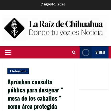
Skip
7 agosto, 2026
to
content
VIDEO
Primary
Menu
Chihuahua
Aprueban consulta
pública para designar ”
mesa de los caballos ”
como área protegida