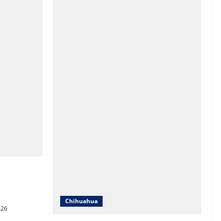
cursos y
cativa en
Chihuahua
026