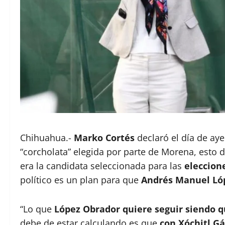
Chihuahua.-
Marko Cortés
declaró el día de ay
“corcholata” elegida por parte de Morena, esto
era la candidata seleccionada para las
eleccion
político es un plan para que
Andrés Manuel Ló
“Lo que
López Obrador quiere seguir siendo q
debe de estar calculando es que
con Xóchitl Gá