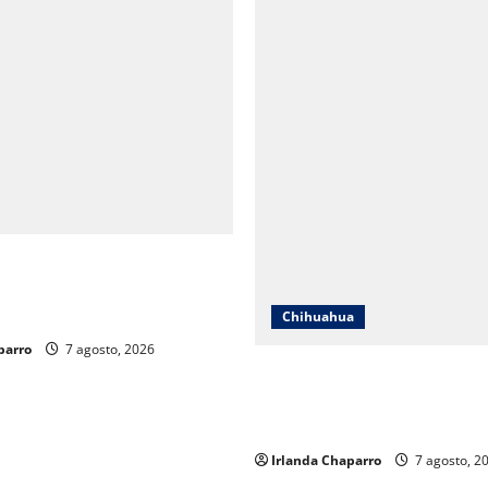
a a padres de familia en
 Grandes para prevenir
 el regreso a clases
Chihuahua
parro
7 agosto, 2026
ICHIFE reporta gestión de re
obras de infraestructura edu
Chihuahua
Irlanda Chaparro
7 agosto, 2