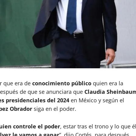
er que era de
conocimiento público
quien era la
 después de que se anunciara que
Claudia Sheinbau
es presidenciales del 2024
en México y según el
pez Obrador
siga en el poder.
uien controle el poder
, estar tras el trono y lo que é
lvez le vamos a ganar
”, dijo Cortés, para después