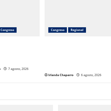
Congreso
Congreso
Regional
Vega y Nancy Frías
Inauguran obras de agua potable,
o al programa Juntos
drenaje, electrificación y
ra fortalecer
pavimentación en Riva Palacio con
ihuahua
inversión superior a 9 millones de
pesos
o
7 agosto, 2026
Irlanda Chaparro
6 agosto, 2026