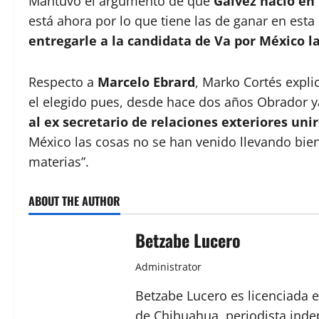
Mantuvo el argumento de que
Gálvez nació en
está ahora por lo que tiene las de ganar en est
entregarle a la candidata de Va por México l
Respecto a
Marcelo Ebrard
, Marko Cortés expl
el elegido pues, desde hace dos años Obrador y
al ex secretario de relaciones exteriores uni
México las cosas no se han venido llevando bien
materias”.
ABOUT THE AUTHOR
Betzabe Lucero
Administrator
Betzabe Lucero es licenciada e
de Chihuahua, periodista indep