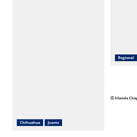
Regional
AEI capacit
Nuevo Casas
delitos ante
Irlanda Cha
Chihuahua
Juarez