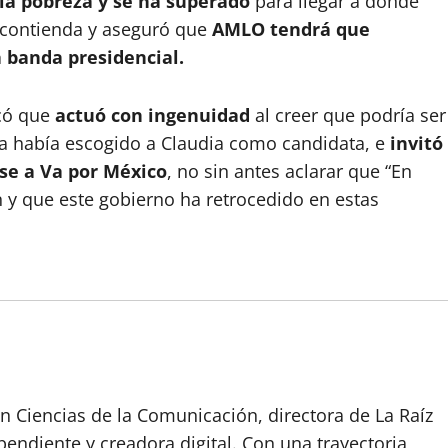
 la pobreza y se ha superado
para llegar a donde
a contienda y aseguró que
AMLO tendrá que
a banda presidencial.
icó que
actuó con ingenuidad
al creer que podría ser
a había escogido a Claudia como candidata, e
invitó
rse a Va por México
, no sin antes aclarar que “En
 y que este gobierno ha retrocedido en estas
n Ciencias de la Comunicación, directora de La Raíz
endiente y creadora digital. Con una trayectoria