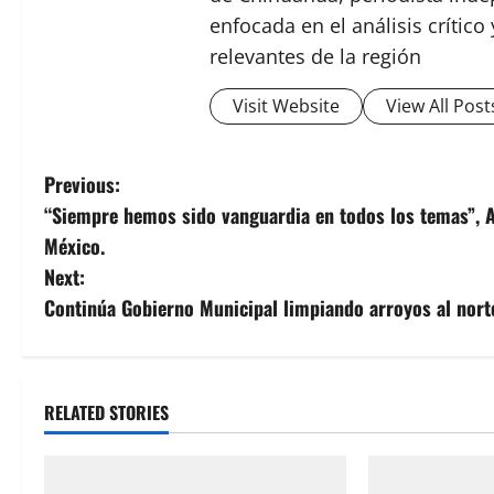
enfocada en el análisis crític
relevantes de la región
Visit Website
View All Post
P
Previous:
“Siempre hemos sido vanguardia en todos los temas”, Ad
o
México.
s
Next:
Continúa Gobierno Municipal limpiando arroyos al norte
t
n
a
RELATED STORIES
v