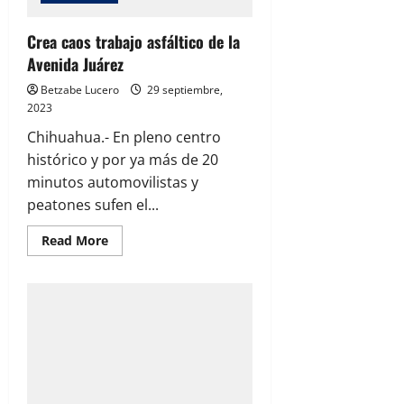
Crea caos trabajo asfáltico de la
Avenida Juárez
Betzabe Lucero
29 septiembre,
2023
Chihuahua.- En pleno centro
histórico y por ya más de 20
minutos automovilistas y
peatones sufen el...
Read
Read More
more
about
Crea
caos
trabajo
asfáltico
de
la
Avenida
Juárez