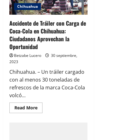
Chihuahua
Accidente de Tráiler con Carga de
Coca-Cola en Chihuahua:
Ciudadanos Aprovechan la
Oportunidad
Betzabe Lucero
30 septiembre,
2023
Chihuahua. – Un tráiler cargado
con al menos 30 toneladas de
refrescos de la marca Coca-Cola
volcó...
Read
Read More
more
about
Accidente
de
Tráiler
con
Carga