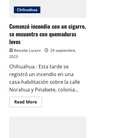
Chihuahua
Comenzó incendio con un cigarro,
se encuentra con quemaduras
leves
Betzabe Lucero
29 septiembre,
2023
Chihuahua.- Esta tarde se
registró un incendio en una
casa-habilitación sobre la calle
Norahua y Pinabete, colonia...
Read
Read More
more
about
Comenzó
incendio
con
un
cigarro,
se