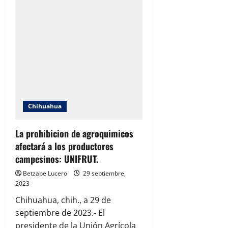
diputado
arranque
de
tercer
año
de
capacitación
sobre
Leyes
de
Ingresos
para
municipios.
Chihuahua
La prohibicion de agroquimicos
afectará a los productores
campesinos: UNIFRUT.
Betzabe Lucero
29 septiembre,
2023
Chihuahua, chih., a 29 de
septiembre de 2023.- El
presidente de la Unión Agrícola