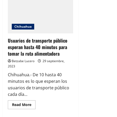
del
crimen
organizado
en
Madera.
Chihuahua
Usuarios de transporte público
esperan hasta 40 minutos para
tomar la ruta alimentadora
Betzabe Lucero
29 septiembre,
2023
Chihuahua.- De 10 hasta 40
minutos es lo que esperan los
usuarios de transporte público
cada día...
Read
Read More
more
about
Usuarios