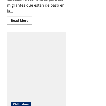
migrantes que están de paso en
la...
Read
Read More
more
about
Piden
apoyo
con
víveres
para
migrantes
varados
en
Chihuahua
Capital
Chihuahua