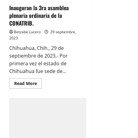
Inauguran la 3ra asamblea
plenaria ordinaria de la
CONATRIB.
Betzabe Lucero
29 septiembre,
2023
Chihuahua, Chih., 29 de
septiembre de 2023.- Por
primera vez el estado de
Chihuahua fue sede de...
Read
Read More
more
about
Inauguran
la
3ra
asamblea
plenaria
ordinaria
de
la
CONATRIB.