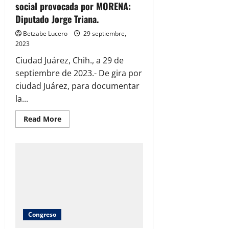
social provocada por MORENA:
Diputado Jorge Triana.
Betzabe Lucero
29 septiembre,
2023
Ciudad Juárez, Chih., a 29 de
septiembre de 2023.- De gira por
ciudad Juárez, para documentar
la...
Read
Read More
more
about
Está
sucediendo
una
tragedia
social
provocada
por
MORENA:
Diputado
Jorge
Triana.
Congreso