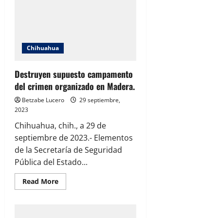
fin
de
semana
Chihuahua
Destruyen supuesto campamento
del crimen organizado en Madera.
Betzabe Lucero
29 septiembre,
2023
Chihuahua, chih., a 29 de
septiembre de 2023.- Elementos
de la Secretaría de Seguridad
Pública del Estado...
Read
Read More
more
about
Destruyen
supuesto
campamento