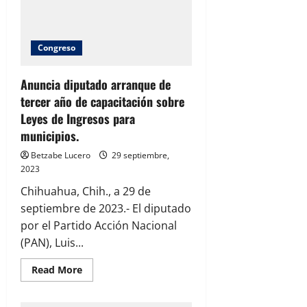
encuentra
con
quemaduras
leves
Congreso
Anuncia diputado arranque de
tercer año de capacitación sobre
Leyes de Ingresos para
municipios.
Betzabe Lucero
29 septiembre,
2023
Chihuahua, Chih., a 29 de
septiembre de 2023.- El diputado
por el Partido Acción Nacional
(PAN), Luis...
Read
Read More
more
about
Anuncia