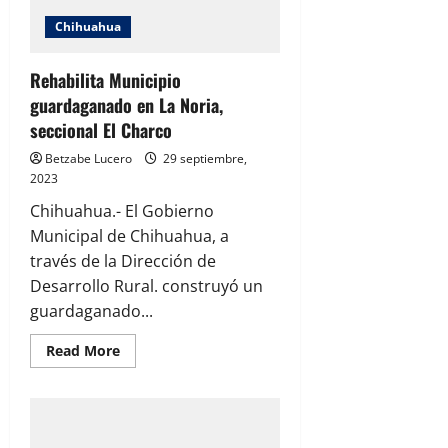
Chihuahua
Rehabilita Municipio
guardaganado en La Noria,
seccional El Charco
Betzabe Lucero
29 septiembre,
2023
Chihuahua.- El Gobierno
Municipal de Chihuahua, a
través de la Dirección de
Desarrollo Rural. construyó un
guardaganado...
Read
Read More
more
about
Rehabilita
Municipio
guardaganado
en
La