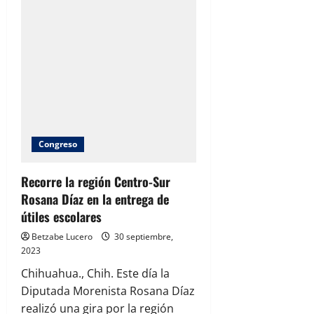
60
Años
encuentra
su
trágico
final
en
desagüe
de
Chuvíscar
Congreso
Recorre la región Centro-Sur
Rosana Díaz en la entrega de
útiles escolares
Betzabe Lucero
30 septiembre,
2023
Chihuahua., Chih. Este día la
Diputada Morenista Rosana Díaz
realizó una gira por la región