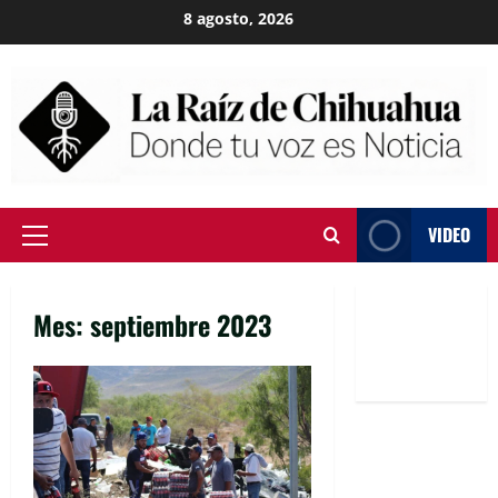
Skip
8 agosto, 2026
to
content
VIDEO
Primary
Menu
Mes:
septiembre 2023