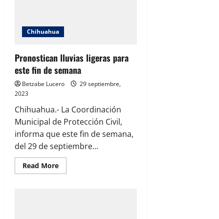
Noria,
seccional
El
Charco
Chihuahua
Pronostican lluvias ligeras para
este fin de semana
Betzabe Lucero
29 septiembre,
2023
Chihuahua.- La Coordinación
Municipal de Protección Civil,
informa que este fin de semana,
del 29 de septiembre...
Read
Read More
more
about
Pronostican
lluvias
ligeras
para
este