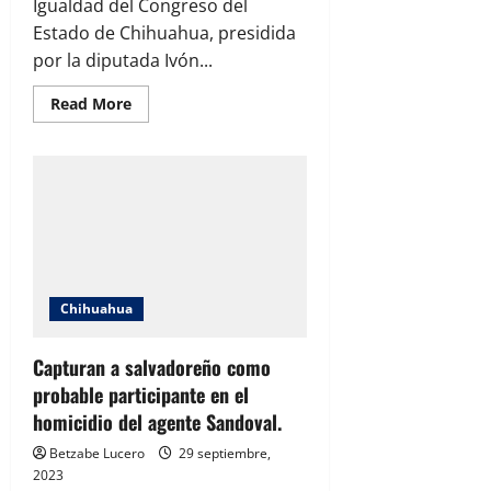
Igualdad del Congreso del
Estado de Chihuahua, presidida
por la diputada Ivón...
Read
Read More
more
about
Aprueba
Comisión
de
Igualdad
dictámenes
para
garantizar
una
vida
libre
de
Chihuahua
violencia
y
discriminación
a
Capturan a salvadoreño como
las
probable participante en el
mujeres
homicidio del agente Sandoval.
Betzabe Lucero
29 septiembre,
2023