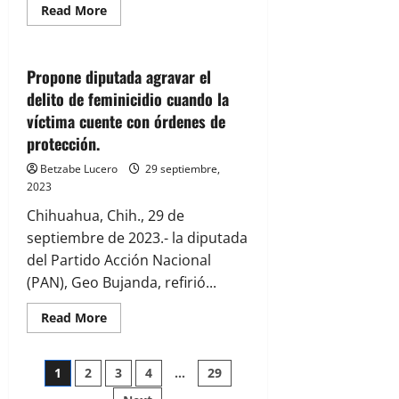
Read
Read More
more
Congreso
about
Morena
demanda
transparencia
Propone diputada agravar el
en
delito de feminicidio cuando la
Viaje
a
víctima cuente con órdenes de
España
de
protección.
regidores
locales
Betzabe Lucero
29 septiembre,
2023
Chihuahua, Chih., 29 de
septiembre de 2023.- la diputada
del Partido Acción Nacional
(PAN), Geo Bujanda, refirió...
Read
Read More
more
about
Propone
Paginación
diputada
1
2
3
4
…
29
agravar
el