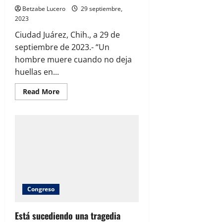
Betzabe Lucero
29 septiembre,
2023
Ciudad Juárez, Chih., a 29 de
septiembre de 2023.- “Un
hombre muere cuando no deja
huellas en...
Read
Read More
more
about
Dan
último
adiós
a
elemento
José
Iván
Sandoval
Lomas.
Congreso
Está sucediendo una tragedia