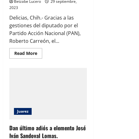
Betzabe Lucero
29 septiembre,
2023
Delicias, Chih.- Gracias a las
gestiones del diputado por el
Partido Acción Nacional (PAN),
Roberto Carreón, el...
Read
Read More
more
about
Gestiona
Roberto
Carreón
para
Delicias
la
Feria
de
Servicios
de
Gobierno
Juarez
del
Estado.
Dan último adiós a elemento José
Iván Sandoval Lomas.