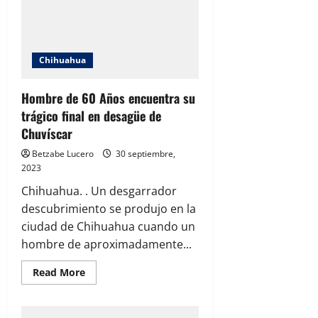
de
Coca-
Cola
en
Chihuahua:
Ciudadanos
Chihuahua
Aprovechan
la
Oportunidad
Hombre de 60 Años encuentra su
trágico final en desagüe de
Chuvíscar
Betzabe Lucero
30 septiembre,
2023
Chihuahua. . Un desgarrador
descubrimiento se produjo en la
ciudad de Chihuahua cuando un
hombre de aproximadamente...
Read
Read More
more
about
Hombre
de