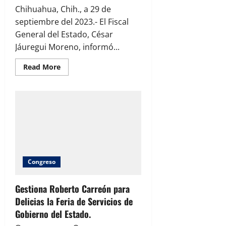
Chihuahua, Chih., a 29 de
septiembre del 2023.- El Fiscal
General del Estado, César
Jáuregui Moreno, informó...
Read
Read More
more
about
Capturan
a
salvadoreño
como
probable
participante
en
el
homicidio
del
agente
Congreso
Sandoval.
Gestiona Roberto Carreón para
Delicias la Feria de Servicios de
Gobierno del Estado.