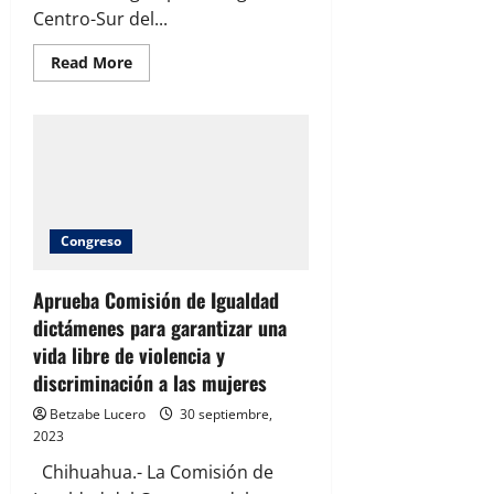
Centro-Sur del...
Read
Read More
more
about
Recorre
la
región
Centro-
Sur
Rosana
Díaz
en
la
Congreso
entrega
de
útiles
escolares
Aprueba Comisión de Igualdad
dictámenes para garantizar una
vida libre de violencia y
discriminación a las mujeres
Betzabe Lucero
30 septiembre,
2023
Chihuahua.- La Comisión de