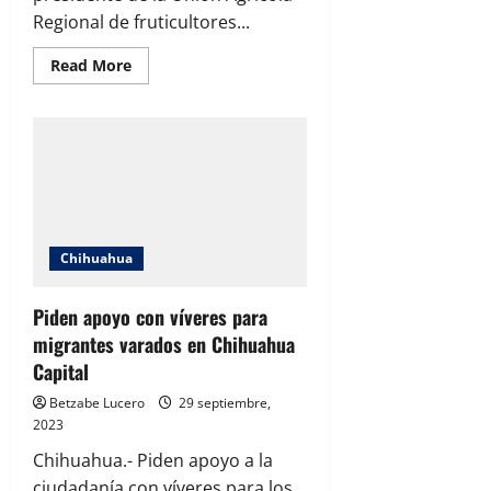
Regional de fruticultores...
Read
Read More
more
about
La
prohibicion
de
agroquimicos
afectará
a
los
productores
campesinos:
UNIFRUT.
Chihuahua
Piden apoyo con víveres para
migrantes varados en Chihuahua
Capital
Betzabe Lucero
29 septiembre,
2023
Chihuahua.- Piden apoyo a la
ciudadanía con víveres para los