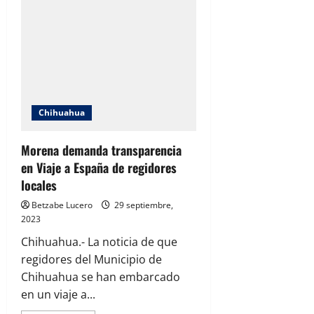
de
transporte
público
esperan
hasta
40
minutos
para
tomar
la
ruta
alimentadora
Chihuahua
Morena demanda transparencia
en Viaje a España de regidores
locales
Betzabe Lucero
29 septiembre,
2023
Chihuahua.- La noticia de que
regidores del Municipio de
Chihuahua se han embarcado
en un viaje a...