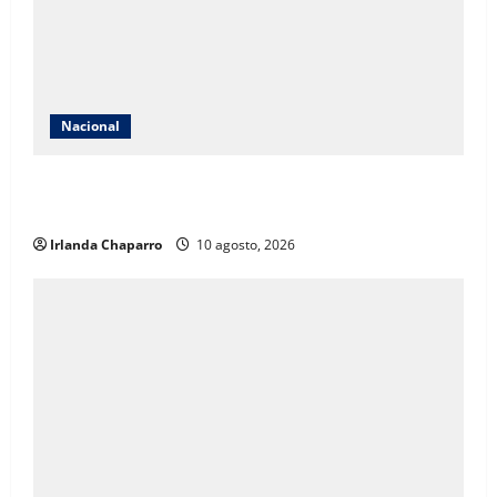
Nacional
Gobierno de México establece el Día Nacional de la
Reforestación para impulsar jornadas cada agosto
Irlanda Chaparro
10 agosto, 2026