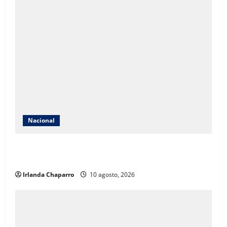
Nacional
INE aclara que contrato con Territorium Life no está
relacionado con exámenes de admisión
Irlanda Chaparro
10 agosto, 2026