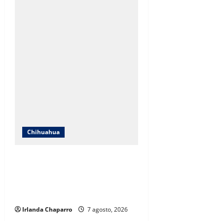
Chihuahua
ICHIFE enfocará obras en Ciudad
Juárez ante crecimiento
poblacional y falta de espacios
educativos
Irlanda Chaparro
7 agosto, 2026