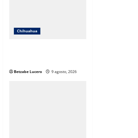
t
i
o
Chihuahua
n
Desmiente Héctor Ochoa que
rodeo careciera de atención
médica
Betzabe Lucero
9 agosto, 2026