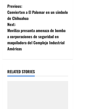
P
Previous:
Convierten a El Palomar en un símbolo
o
de Chihuahua
Next:
s
Moviliza presunta amenaza de bomba
t
a corporaciones de seguridad en
maquiladora del Complejo Industrial
n
Américas
a
v
RELATED STORIES
i
g
a