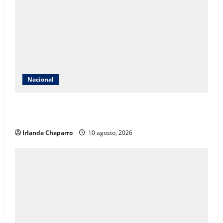
Nacional
Secretaría de las Mujeres condena caso de niña de 11
años embarazada en Matamoros
Irlanda Chaparro
10 agosto, 2026