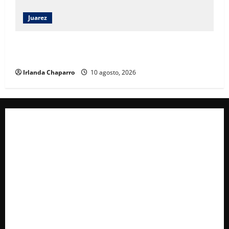
Juarez
Andrea Chávez destaca participación vecinal y
respaldo a la Cuarta Transformación en Juárez
Irlanda Chaparro
10 agosto, 2026