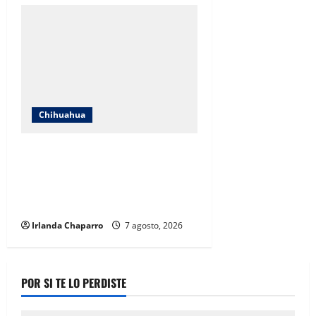
Chihuahua
Cruz Roja Chihuahua responde a
críticas en redes y aclara
cuestionamientos sobre su
operación
Irlanda Chaparro
7 agosto, 2026
POR SI TE LO PERDISTE