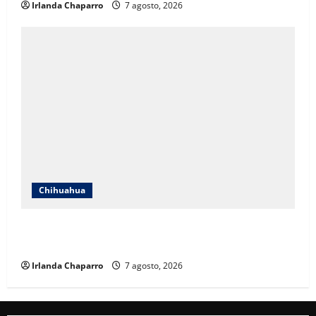
Irlanda Chaparro
7 agosto, 2026
Chihuahua
Cruz Roja Chihuahua reporta más de 61 mil
servicios de ambulancia durante 2025
Irlanda Chaparro
7 agosto, 2026