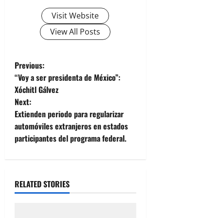
Visit Website
View All Posts
P
Previous:
“Voy a ser presidenta de México”:
o
Xóchitl Gálvez
Next:
s
Extienden periodo para regularizar
t
automóviles extranjeros en estados
participantes del programa federal.
n
a
RELATED STORIES
v
i