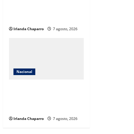
Sheinbaum evita adelantar más
detenciones por caso Ayotzinapa
tras captura de exgobernador
Irlanda Chaparro
7 agosto, 2026
Nacional
México conquista el oro en futbol
femenil y logra el
tetracampeonato en los Juegos
Centroamericanos y del Caribe
Irlanda Chaparro
7 agosto, 2026