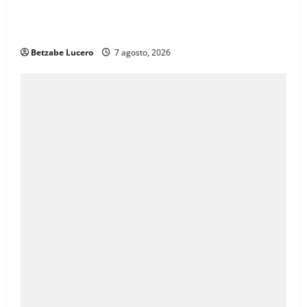
Brenda Ríos recorre tianguis de la CDP y atiende
inquietudes de comerciantes
Betzabe Lucero
7 agosto, 2026