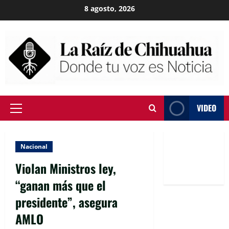
Skip
8 agosto, 2026
to
content
VIDEO
Primary
Menu
Nacional
Violan Ministros ley,
“ganan más que el
presidente”, asegura
AMLO