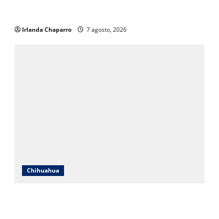
crecimiento poblacional y falta de espacios
educativos
Irlanda Chaparro
7 agosto, 2026
Chihuahua
Cruz Roja Chihuahua responde a críticas en redes y
aclara cuestionamientos sobre su operación