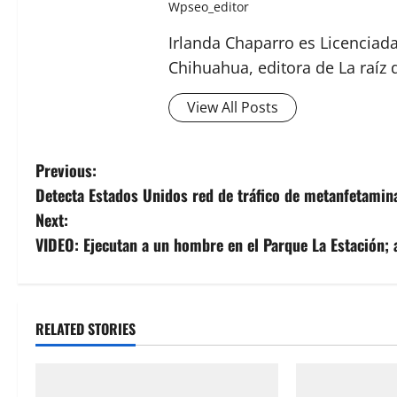
Wpseo_editor
Irlanda Chaparro es Licenciad
Chihuahua, editora de La raíz 
View All Posts
P
Previous:
Detecta Estados Unidos red de tráfico de metanfetami
o
Next:
s
VIDEO: Ejecutan a un hombre en el Parque La Estación;
t
n
RELATED STORIES
a