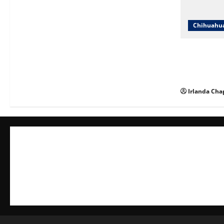
Chihuahu
ICHIFE enfo
ante crecim
espacios ed
Irlanda Cha