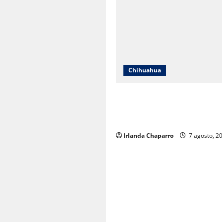
Chihuahua
Cruz Roja Chihuahua responde
en redes y aclara cuestionam
sobre su operación
Irlanda Chaparro
7 agosto, 2