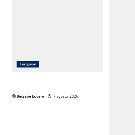
Congreso
Brenda Ríos recorre tianguis de la CDP
y atiende inquietudes de comerciantes
Betzabe Lucero
7 agosto, 2026