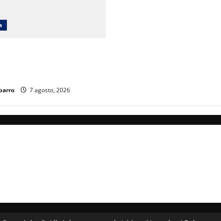
a
cará obras en Ciudad Juárez
iento poblacional y falta de
ucativos
parro
7 agosto, 2026