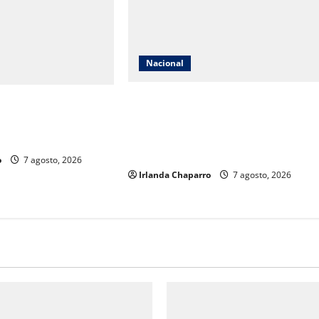
Nacional
México conquista el oro en futbol
a adelantar más
femenil y logra el tetracampeonato
 caso Ayotzinapa tras
en los Juegos Centroamericanos y
obernador
del Caribe
o
7 agosto, 2026
Irlanda Chaparro
7 agosto, 2026