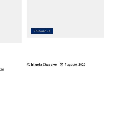
Chihuahua
Cruz Roja Chihuahua reporta más de 61
 a críticas
mil servicios de ambulancia durante
ientos
2025
Irlanda Chaparro
7 agosto, 2026
026