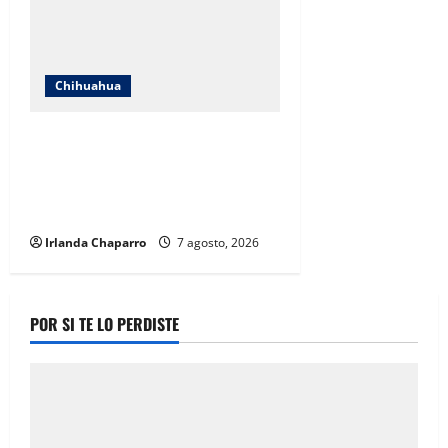
Chihuahua
Cruz Roja Chihuahua responde a
críticas en redes y aclara
cuestionamientos sobre su
operación
Irlanda Chaparro
7 agosto, 2026
POR SI TE LO PERDISTE