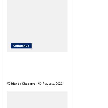
Chihuahua
ICHIFE enfocará obras en Ciudad
Juárez ante crecimiento
poblacional y falta de espacios
educativos
Irlanda Chaparro
7 agosto, 2026