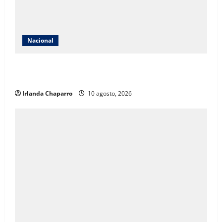
Nacional
Secretaría de las Mujeres condena caso de niña de 11
años embarazada en Matamoros
Irlanda Chaparro
10 agosto, 2026