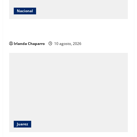
Nacional
Gobierno de México establece el Día Nacional de la
Reforestación para impulsar jornadas cada agosto
Irlanda Chaparro
10 agosto, 2026
Juarez