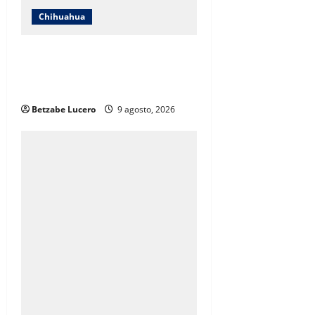
i
Chihuahua
o
Desmiente Héctor Ochoa que
n
rodeo careciera de atención
médica
Betzabe Lucero
9 agosto, 2026