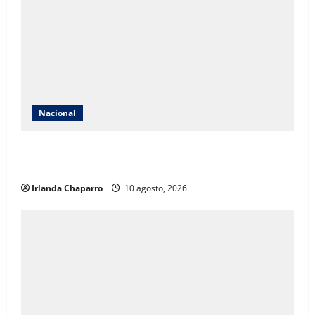
Nacional
INE aclara que contrato con Territorium Life no está
relacionado con exámenes de admisión
Irlanda Chaparro
10 agosto, 2026