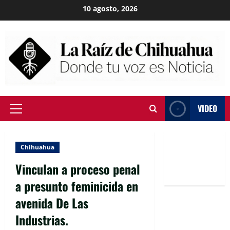
Skip
10 agosto, 2026
to
content
VIDEO
Primary
Menu
Chihuahua
Vinculan a proceso penal
a presunto feminicida en
avenida De Las
Industrias.