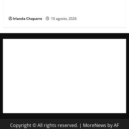
Andrea Chávez destaca participación vecinal y
respaldo a la Cuarta Transformación en Juárez
Irlanda Chaparro
10 agosto, 2026
Copyright © All rights reserved.
|
MoreNews
by AF