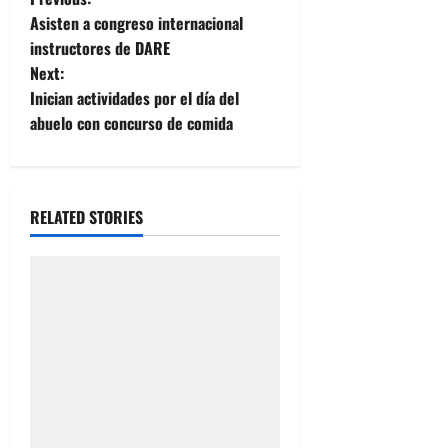
P
Asisten a congreso internacional
o
instructores de DARE
Next:
s
Inician actividades por el día del
t
abuelo con concurso de comida
n
a
RELATED STORIES
v
i
g
a
t