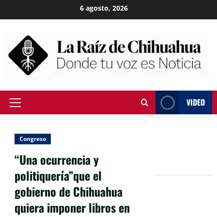
Skip
6 agosto, 2026
to
content
VIDEO
Primary
Menu
Congreso
“Una ocurrencia y
politiquería”que el
gobierno de Chihuahua
quiera imponer libros en