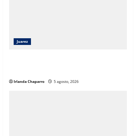
Juarez
Capacitan a 52 elementos de la SSPE en criminología
clínica para fortalecer investigaciones en Ciudad
Juárez
Irlanda Chaparro
5 agosto, 2026