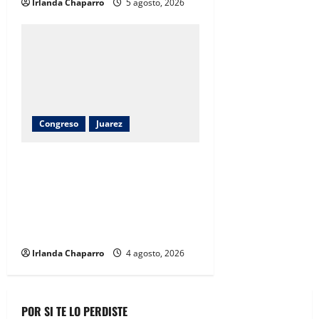
Irlanda Chaparro
5 agosto, 2026
Congreso
Juarez
Cuauhtémoc Estrada destaca
construcción del CBTIS 307 para
ampliar la educación media
superior en el suroriente de
Juárez
Irlanda Chaparro
4 agosto, 2026
POR SI TE LO PERDISTE