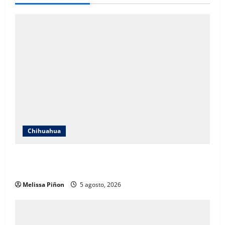
Chihuahua
IEE Chihuahua abre convocatoria para tres plazas del
Servicio Profesional Electoral Nacional
Melissa Piñon
5 agosto, 2026