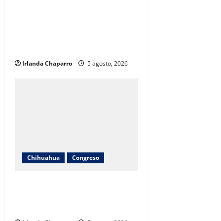
Cuauhtémoc Estrada evita
pronunciarse sobre denuncia
contra jueza; “desconozco el
tema”
Irlanda Chaparro
5 agosto, 2026
Chihuahua
Congreso
Carlos Olson recorre colonias de
Chihuahua para recoger
propuestas de las familias