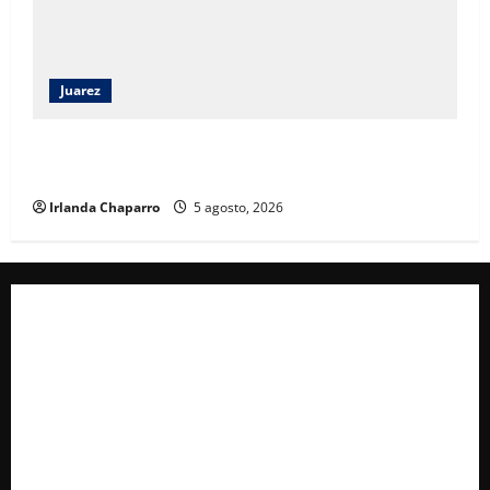
Juarez
Ortiz Orpinel garantiza continuidad de obras y
certeza al sector de la construcción en Juárez
Irlanda Chaparro
5 agosto, 2026