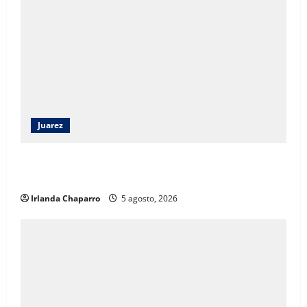
Juarez
ECO Juárez 2026 reúne a estudiantes y especialistas
para impulsar la arquitectura con visión de futuro
Irlanda Chaparro
5 agosto, 2026