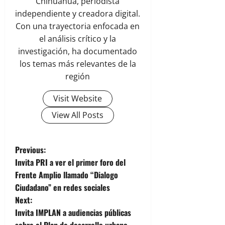
Chihuahua, periodista
independiente y creadora digital.
Con una trayectoria enfocada en
el análisis crítico y la
investigación, ha documentado
los temas más relevantes de la
región
Visit Website
View All Posts
P
Previous:
Invita PRI a ver el primer foro del
o
Frente Amplio llamado “Dialogo
Ciudadano” en redes sociales
s
Next:
t
Invita IMPLAN a audiencias públicas