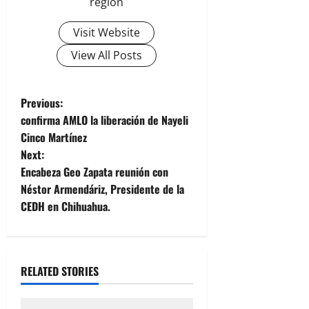
región
Visit Website
View All Posts
P
Previous:
confirma AMLO la liberación de Nayeli
o
Cinco Martínez
Next:
s
Encabeza Geo Zapata reunión con
t
Néstor Armendáriz, Presidente de la
CEDH en Chihuahua.
n
a
RELATED STORIES
v