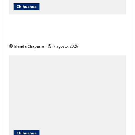
Chihuahua
ICHIFE enfocará obras en Ciudad Juárez ante
crecimiento poblacional y falta de espacios
educativos
Irlanda Chaparro
7 agosto, 2026
Chihuahua