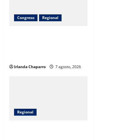
Congreso
Regional
Arturo Zubía alcanza 380
toneladas de apoyos entregados a
productores del campo en
Jiménez
Irlanda Chaparro
7 agosto, 2026
Regional
Gobierno del Estado entrega
apoyos a 14 familias afectadas