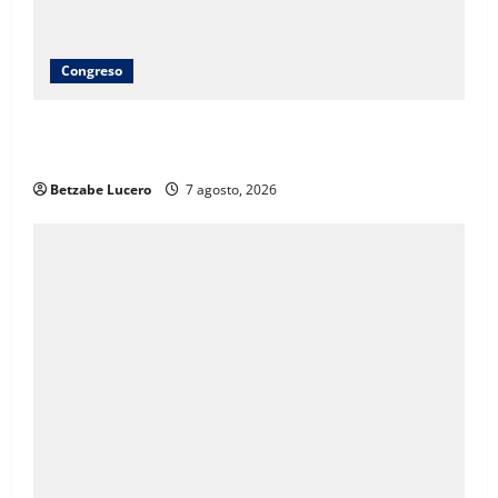
Congreso
Brenda Ríos recorre tianguis de la CDP y atiende
inquietudes de comerciantes
Betzabe Lucero
7 agosto, 2026