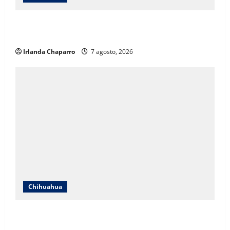
Cruz Roja Chihuahua responde a críticas en redes y
aclara cuestionamientos sobre su operación
Irlanda Chaparro
7 agosto, 2026
Chihuahua
Cruz Roja Chihuahua reporta más de 61 mil
servicios de ambulancia durante 2025