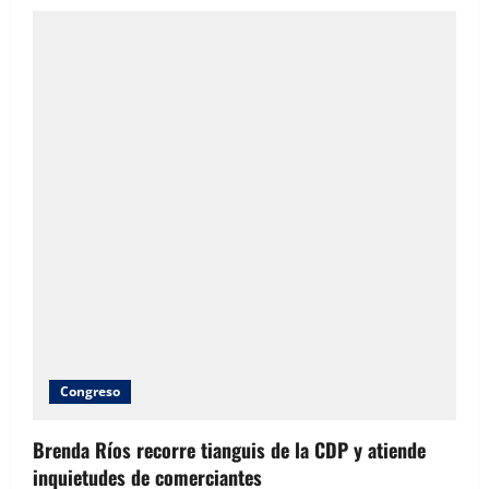
tarifas
de
electricidad:
Alfredo
Chávez
Congreso
Brenda Ríos recorre tianguis de la CDP y atiende
inquietudes de comerciantes