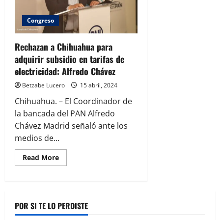
Congreso
Rechazan a Chihuahua para
adquirir subsidio en tarifas de
electricidad: Alfredo Chávez
Betzabe Lucero
15 abril, 2024
Chihuahua. – El Coordinador de
la bancada del PAN Alfredo
Chávez Madrid señaló ante los
medios de...
Read
Read More
more
about
Rechazan
a
Chihuahua
para
POR SI TE LO PERDISTE
adquirir
subsidio
en