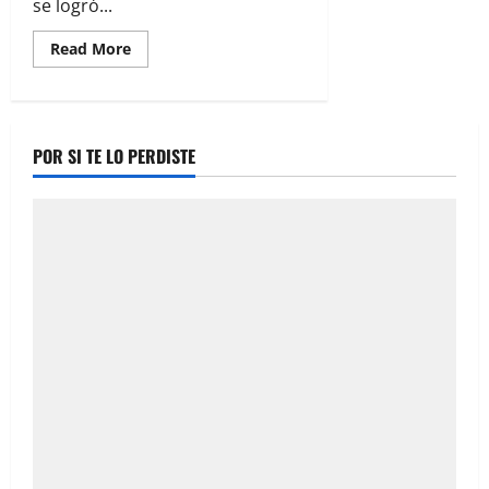
se logró...
Read
Read More
more
about
Rescatan
con
vida
a
POR SI TE LO PERDISTE
migrantes
extraviados
en
desierto
de
Samalayuca