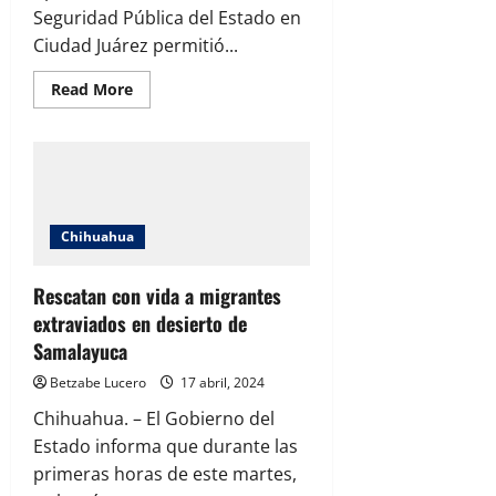
Seguridad Pública del Estado en
Ciudad Juárez permitió...
Read
Read More
more
about
Rescate
de
migrantes
secuestrados
en
Ciudad
Juárez
Chihuahua
y
detención
de
dos
Rescatan con vida a migrantes
presuntos
extraviados en desierto de
responsables
Samalayuca
Betzabe Lucero
17 abril, 2024
Chihuahua. – El Gobierno del
Estado informa que durante las
primeras horas de este martes,