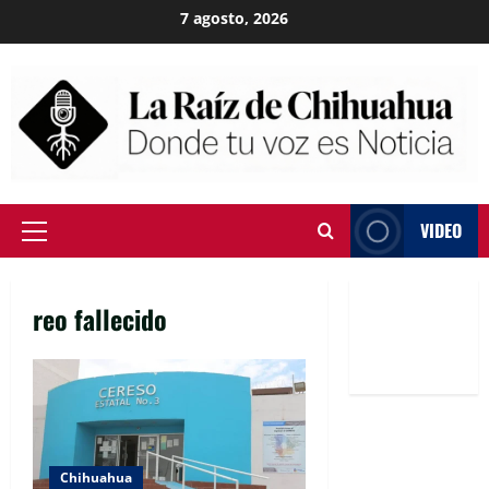
Skip
7 agosto, 2026
to
content
VIDEO
Primary
Menu
reo fallecido
Chihuahua