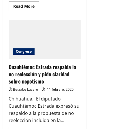
Read
Read More
more
about
Somos
México
busca
consolidarse
en
Chihuahua
con
seis
asambleas
Congreso
distritales
Cuauhtémoc Estrada respalda la
no reelección y pide claridad
sobre nepotismo
Betzabe Lucero
11 febrero, 2025
Chihuahua.- El diputado
Cuauhtémoc Estrada expresó su
respaldo a la propuesta de no
reelección incluida en la...