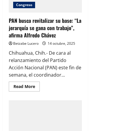
sordo”
de
Congreso
Morena:
Alfredo
Chávez
PAN busca revitalizar su base: “La
jerarquía se gana con trabajo”,
afirma Alfredo Chávez
Betzabe Lucero
14 octubre, 2025
Chihuahua, Chih.- De cara al
relanzamiento del Partido
Acción Nacional (PAN) este fin de
semana, el coordinador...
Read
Read More
more
about
PAN
busca
revitalizar
su
base:
“La
jerarquía
se