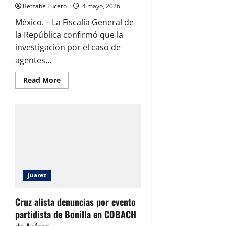
Betzabe Lucero
4 mayo, 2026
México. – La Fiscalía General de
la República confirmó que la
investigación por el caso de
agentes...
Read
Read More
more
about
FGR
apunta
a
declaraciones
de
Jáuregui
y
escala
investigación
por
operativo
Juarez
con
agentes
extranjeros
en
Cruz alista denuncias por evento
Chihuahua
partidista de Bonilla en COBACH