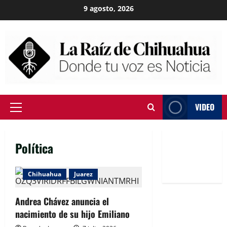
Skip
9 agosto, 2026
to
content
VIDEO
Primary
Menu
Política
Chihuahua
Juarez
Andrea Chávez anuncia el
nacimiento de su hijo Emiliano