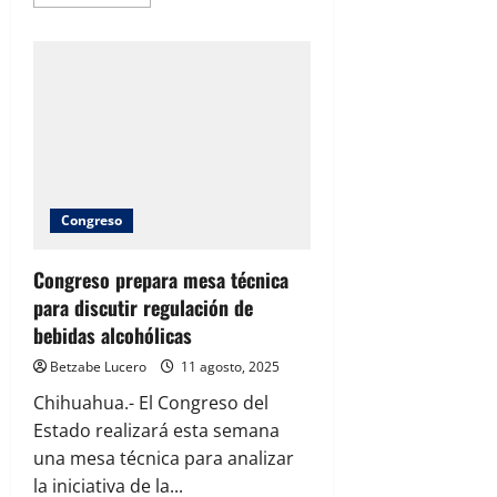
more
about
Policía
implicado
en
escándalo
sexual
en
CDMX
aparece
en
evento
de
Morena
Congreso
Congreso prepara mesa técnica
para discutir regulación de
bebidas alcohólicas
Betzabe Lucero
11 agosto, 2025
Chihuahua.- El Congreso del
Estado realizará esta semana
una mesa técnica para analizar
la iniciativa de la...