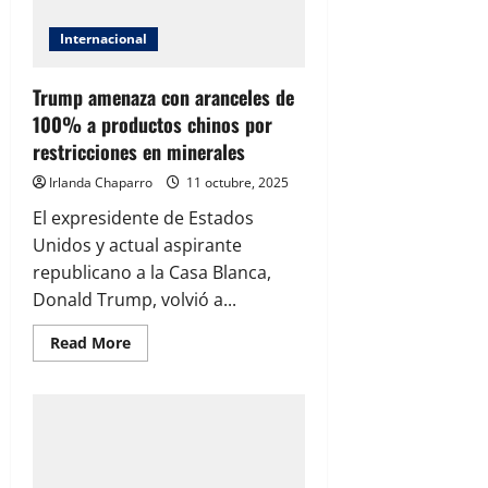
gana
con
trabajo”,
Internacional
afirma
Alfredo
Chávez
Trump amenaza con aranceles de
100% a productos chinos por
restricciones en minerales
Irlanda Chaparro
11 octubre, 2025
El expresidente de Estados
Unidos y actual aspirante
republicano a la Casa Blanca,
Donald Trump, volvió a...
Read
Read More
more
about
Trump
amenaza
con
aranceles
de
100%
a