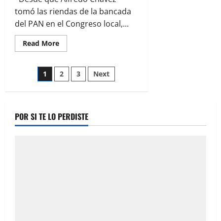
tomó las riendas de la bancada
del PAN en el Congreso local,...
Read
Read More
more
about
Enraizando
Paginación
la
1
2
3
Next
verdad:
Alfredo
de
y
Jáuregui
entradas
POR SI TE LO PERDISTE