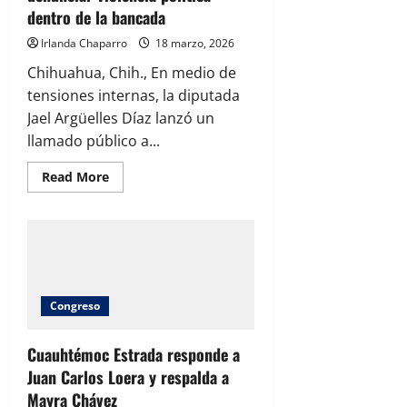
dentro de la bancada
Irlanda Chaparro
18 marzo, 2026
Chihuahua, Chih., En medio de
tensiones internas, la diputada
Jael Argüelles Díaz lanzó un
llamado público a...
Read
Read More
more
about
Exhibe
división
en
Morena:
piden
denunciar
violencia
política
Congreso
dentro
de
la
Cuauhtémoc Estrada responde a
bancada
Juan Carlos Loera y respalda a
Mayra Chávez