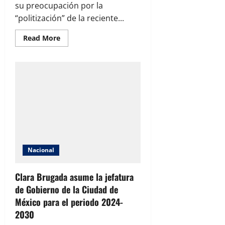
su preocupación por la
“politización” de la reciente...
Read
Read More
more
about
Alcalde
Jorge
Aldana
critica
“politización”
de
manifestación
de
empleados
municipales
y
denuncia
desinformación
Nacional
Clara Brugada asume la jefatura
de Gobierno de la Ciudad de
México para el periodo 2024-
2030