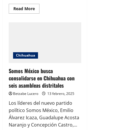
Read
Read More
more
about
Congreso
prepara
mesa
técnica
para
discutir
regulación
de
bebidas
Chihuahua
alcohólicas
Somos México busca
consolidarse en Chihuahua con
seis asambleas distritales
Betzabe Lucero
13 febrero, 2025
Los líderes del nuevo partido
político Somos México, Emilio
Álvarez Icaza, Guadalupe Acosta
Naranjo y Concepción Castro,...