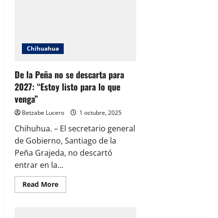
productos
chinos
por
restricciones
en
minerales
Chihuahua
De la Peña no se descarta para
2027: “Estoy listo para lo que
venga”
Betzabe Lucero
1 octubre, 2025
Chihuhua. – El secretario general
de Gobierno, Santiago de la
Peña Grajeda, no descartó
entrar en la...
Read
Read More
more
about
De
la
Peña