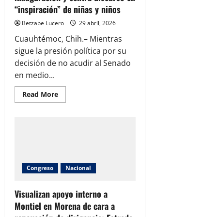
“inspiración” de niñas y niños
Betzabe Lucero
29 abril, 2026
Cuauhtémoc, Chih.– Mientras
sigue la presión política por su
decisión de no acudir al Senado
en medio...
Read
Read More
more
about
En
medio
de
tensión
política,
Maru
Campos
encabeza
Congreso
Nacional
inauguración
y
centra
discurso
Visualizan apoyo interno a
en
“inspiración”
Montiel en Morena de cara a
de
niñas