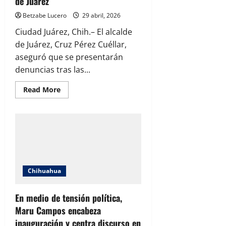
de Juárez
Betzabe Lucero
29 abril, 2026
Ciudad Juárez, Chih.– El alcalde
de Juárez, Cruz Pérez Cuéllar,
aseguró que se presentarán
denuncias tras las...
Read
Read More
more
about
Cruz
alista
denuncias
por
evento
partidista
de
Bonilla
en
Chihuahua
COBACH
de
Juárez
En medio de tensión política,
Maru Campos encabeza
inauguración y centra discurso en