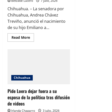
Betzabe Lucero
7 julio, 2026
Chihuahua. – La senadora por
Chihuahua, Andrea Chávez
Treviño, anunció el nacimiento
de su hijo Emiliano a...
Read
Read More
more
about
Andrea
Chávez
anuncia
el
nacimiento
de
su
hijo
Emiliano
Chihuahua
Pide Loera dejar fuera a su
esposa de la política tras difusión
de videos
Irlanda Chaparro
3 julio, 2026