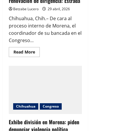
renovación de dirigencia: Estrada
y
niños
Betzabe Lucero
29 abril, 2026
Chihuahua, Chih.– De cara al
proceso interno de Morena, el
coordinador de su bancada en el
Congreso...
Read
Read More
more
about
Visualizan
apoyo
interno
a
Montiel
en
Morena
de
cara
a
renovación
Chihuahua
Congreso
de
dirigencia:
Estrada
Exhibe división en Morena: piden
denunciar violencia política