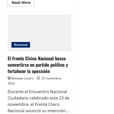
Read
Read More
more
about
Cuauhtémoc
Estrada
respalda
la
no
reelección
y
pide
claridad
sobre
Nacional
nepotismo
El Frente Cívico Nacional busca
convertirse en partido político y
fortalecer la oposición
Betzabe Lucero
25 noviembre,
2024
Durante el Encuentro Nacional
Ciudadano celebrado este 23 de
noviembre, el Frente Cívico
Nacional anunció su intención...