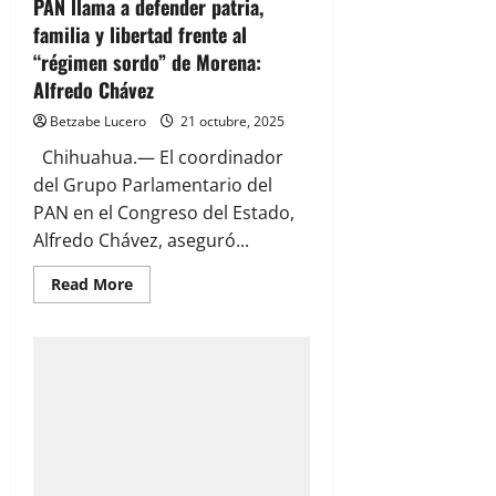
PAN llama a defender patria,
familia y libertad frente al
“régimen sordo” de Morena:
Alfredo Chávez
Betzabe Lucero
21 octubre, 2025
Chihuahua.— El coordinador
del Grupo Parlamentario del
PAN en el Congreso del Estado,
Alfredo Chávez, aseguró...
Read
Read More
more
about
PAN
llama
a
defender
patria,
familia
y
libertad
frente
al
“régimen