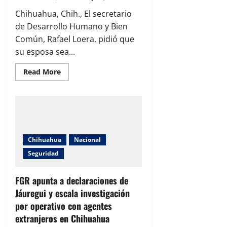
Chihuahua, Chih., El secretario
de Desarrollo Humano y Bien
Común, Rafael Loera, pidió que
su esposa sea...
Read
Read More
more
about
Pide
Loera
dejar
fuera
a
su
esposa
Chihuahua
Nacional
de
la
Seguridad
política
tras
difusión
de
FGR apunta a declaraciones de
videos
Jáuregui y escala investigación
por operativo con agentes
extranjeros en Chihuahua