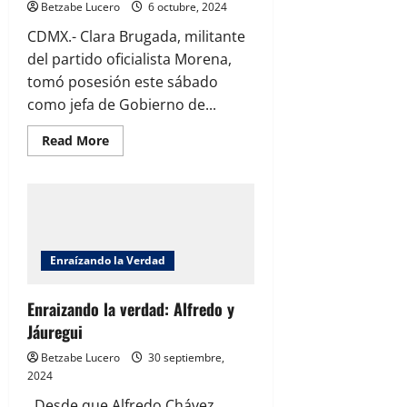
Betzabe Lucero
6 octubre, 2024
CDMX.- Clara Brugada, militante
del partido oficialista Morena,
tomó posesión este sábado
como jefa de Gobierno de...
Read
Read More
more
about
Clara
Brugada
asume
la
jefatura
de
Gobierno
Enraízando la Verdad
de
la
Ciudad
de
Enraizando la verdad: Alfredo y
México
Jáuregui
para
el
periodo
Betzabe Lucero
30 septiembre,
2024-
2024
2030
Desde que Alfredo Chávez