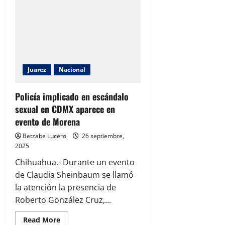
no
se
descarta
para
2027:
“Estoy
listo
para
lo
que
Juarez
Nacional
venga”
Policía implicado en escándalo
sexual en CDMX aparece en
evento de Morena
Betzabe Lucero
26 septiembre,
2025
Chihuahua.- Durante un evento
de Claudia Sheinbaum se llamó
la atención la presencia de
Roberto González Cruz,...
Read
Read More