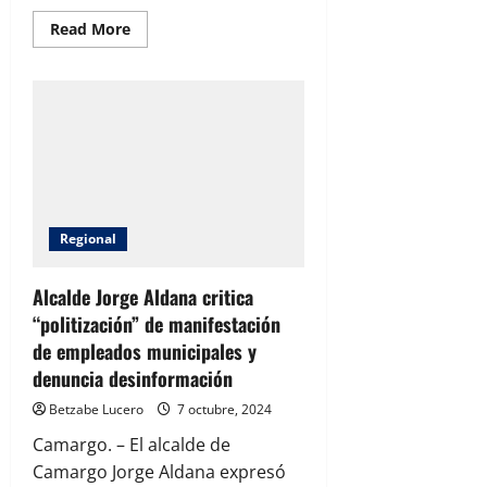
Read
Read More
more
about
El
Frente
Cívico
Nacional
busca
convertirse
en
partido
político
y
fortalecer
Regional
la
oposición
Alcalde Jorge Aldana critica
“politización” de manifestación
de empleados municipales y
denuncia desinformación
Betzabe Lucero
7 octubre, 2024
Camargo. – El alcalde de
Camargo Jorge Aldana expresó