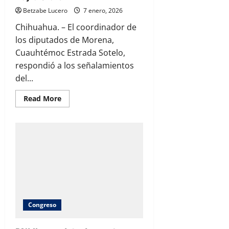
Betzabe Lucero
7 enero, 2026
Chihuahua. – El coordinador de
los diputados de Morena,
Cuauhtémoc Estrada Sotelo,
respondió a los señalamientos
del...
Read
Read More
more
about
Cuauhtémoc
Estrada
responde
a
Juan
Carlos
Loera
y
respalda
a
Mayra
Chávez
Congreso