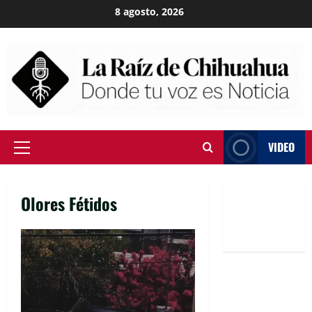
Skip
8 agosto, 2026
to
content
VIDEO
Primary
Menu
Olores Fétidos