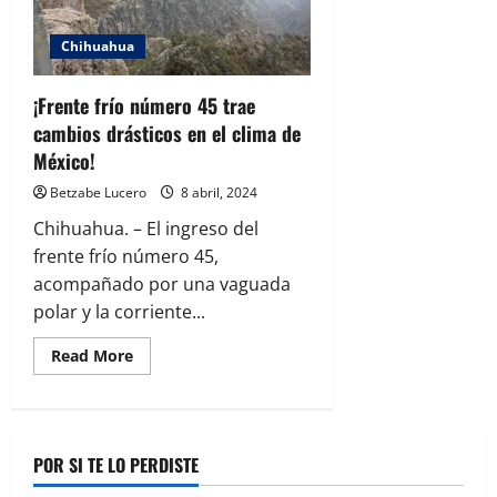
Chihuahua
¡Frente frío número 45 trae
cambios drásticos en el clima de
México!
Betzabe Lucero
8 abril, 2024
Chihuahua. – El ingreso del
frente frío número 45,
acompañado por una vaguada
polar y la corriente...
Read
Read More
more
about
¡Frente
frío
número
45
POR SI TE LO PERDISTE
trae
cambios
drásticos