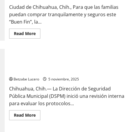
y
protégete
Ciudad de Chihuahua, Chih., Para que las familias
de
llamadas
puedan comprar tranquilamente y seguros este
de
“Buen Fin”, la...
fraude
o
extorsiones
Read
Read More
more
about
Compra
tranquilo
en
el
Centro
en
este
Revisa Salas protocolo de seguridad a Marco Bonilla
“Buen
Fin”,
Betzabe Lucero
5 noviembre, 2025
Policía
Municipal
Chihuahua, Chih.— La Dirección de Seguridad
implementa
operativo
Pública Municipal (DSPM) inició una revisión interna
para evaluar los protocolos...
Read
Read More
more
about
Revisa
Salas