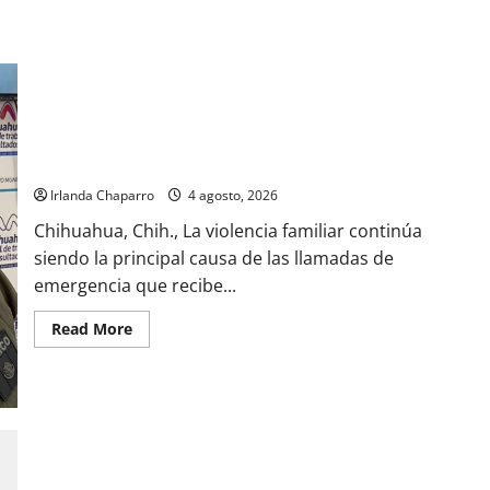
Violencia familiar concentra la mitad de las llamadas al 911 en
Chihuahua: Julio Salas
Irlanda Chaparro
4 agosto, 2026
Chihuahua, Chih., La violencia familiar continúa
siendo la principal causa de las llamadas de
emergencia que recibe...
Read
Read More
more
about
Violencia
familiar
concentra
la
mitad
de
las
llamadas