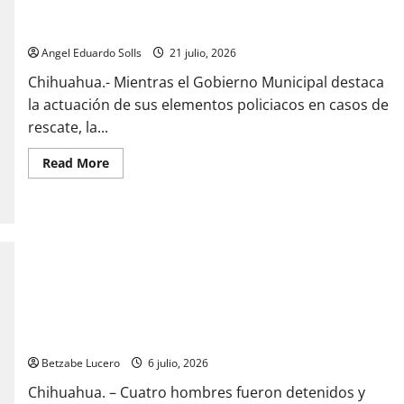
al
Presume Municipio rescates, pero julio ya suma nueve
911
intentos de suicidio en Chihuahua
en
Chihuahua:
Angel Eduardo SolIs
21 julio, 2026
Julio
Salas
Chihuahua.- Mientras el Gobierno Municipal destaca
la actuación de sus elementos policiacos en casos de
rescate, la...
Read
Read More
more
about
Presume
Municipio
rescates,
pero
julio
ya
suma
nueve
intentos
de
VIDEO: Detienen a cuatro hombres tras persecución;
suicidio
investigan los hechos
en
Chihuahua
Betzabe Lucero
6 julio, 2026
Chihuahua. – Cuatro hombres fueron detenidos y