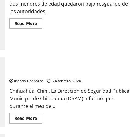
dos menores de edad quedaron bajo resguardo de
las autoridades...
Read
Read More
more
about
VIDEO:
Detienen
a
cuatro
hombres
tras
persecución;
Reporta DSPM 15 homicidios en febrero y nueve detenidos
investigan
los
relacionados
hechos
Irlanda Chaparro
24 febrero, 2026
Chihuahua, Chih., La Dirección de Seguridad Pública
Municipal de Chihuahua (DSPM) informó que
durante el mes de...
Read
Read More
more
about
Reporta
DSPM