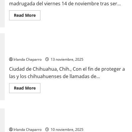
madrugada del viernes 14 de noviembre tras ser...
Read
Read More
more
about
Detienen
a
hombre
por
golpear
Descarga la aplicación Cuelgapp de la Policía Municipal y
y
protégete de llamadas de fraude o extorsiones
atropellar
a
Irlanda Chaparro
13 noviembre, 2025
adolescente
en
Cerro
Ciudad de Chihuahua, Chih., Con el fin de proteger a
Grande
las y los chihuahuenses de llamadas de...
Read
Read More
more
about
Descarga
la
aplicación
Cuelgapp
Compra tranquilo en el Centro en este “Buen Fin”, Policía
de
la
Municipal implementa operativo
Policía
Municipal
Irlanda Chaparro
10 noviembre, 2025