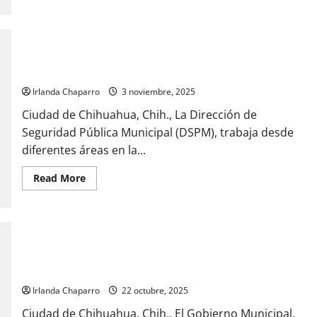
protocolo
de
seguridad
a
Marco
Trabaja Policía Municipal en prevención contra la Violencia y el
Bonilla
Acoso Escolar
Irlanda Chaparro
3 noviembre, 2025
Ciudad de Chihuahua, Chih., La Dirección de
Seguridad Pública Municipal (DSPM), trabaja desde
diferentes áreas en la...
Read
Read More
more
about
Trabaja
Policía
Municipal
en
prevención
Convoca DSPM a segunda generación de licenciaturas para su
contra
la
personal
Violencia
y
Irlanda Chaparro
22 octubre, 2025
el
Acoso
Ciudad de Chihuahua, Chih., El Gobierno Municipal,
Escolar