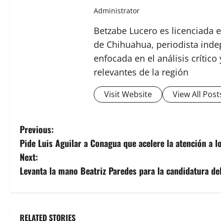
Administrator
Betzabe Lucero es licenciada e
de Chihuahua, periodista indep
enfocada en el análisis crític
relevantes de la región
Visit Website
View All Post
P
Previous:
Pide Luis Aguilar a Conagua que acelere la atención a lo
o
Next:
s
Levanta la mano Beatriz Paredes para la candidatura del
t
n
RELATED STORIES