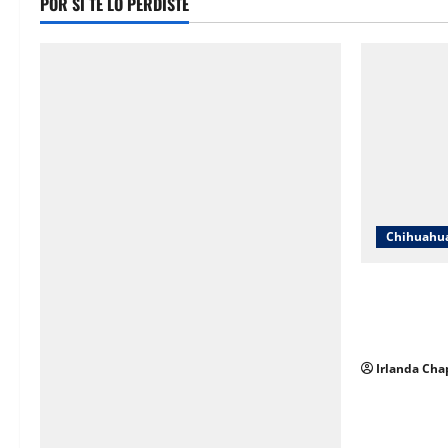
POR SI TE LO PERDISTE
Chihuahu
Cruz Roja C
en redes y 
sobre su op
Irlanda Cha