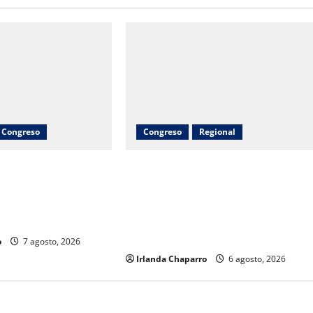
Congreso
Congreso
Regional
Vega y Nancy Frías
Inauguran obras de agua potable,
o al programa Juntos
drenaje, electrificación y
ra fortalecer
pavimentación en Riva Palacio con
ihuahua
inversión superior a 9 millones de
pesos
o
7 agosto, 2026
Irlanda Chaparro
6 agosto, 2026