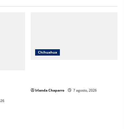
Chihuahua
Daniela Álvarez desata nuevamente
confrontación con Morena; Contestó a la
 más de 61
solicitud de Morena al INE
durante
Irlanda Chaparro
7 agosto, 2026
026