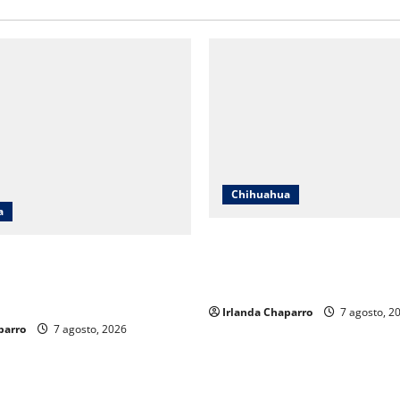
Chihuahua
a
Cruz Roja Chihuahua reporta
hihuahua responde a críticas
mil servicios de ambulancia 
aclara cuestionamientos
2025
eración
Irlanda Chaparro
7 agosto, 2
parro
7 agosto, 2026