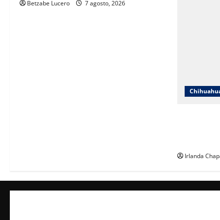
Betzabe Lucero
7 agosto, 2026
Chihuahu
ICHIFE enfo
ante crecim
espacios ed
Irlanda Chap