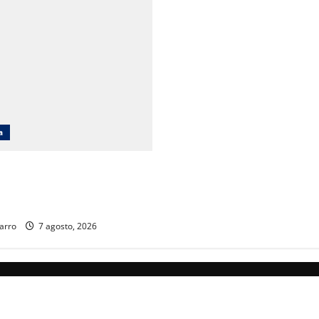
a
cará obras en Ciudad Juárez
iento poblacional y falta de
ucativos
arro
7 agosto, 2026