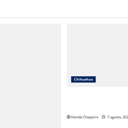
Chihuahua
Cruz Roja Chihuahua responde
en redes y aclara cuestionam
sobre su operación
Irlanda Chaparro
7 agosto, 20