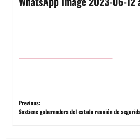
WhatsApp Image 2023-06-12 
P
Previous:
Sostiene gobernadora del estado reunión de segurida
o
s