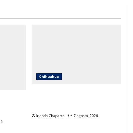
Chihuahua
Cruz Roja Chihuahua reporta más de 61
 a críticas
mil servicios de ambulancia durante
ientos
2025
Irlanda Chaparro
7 agosto, 2026
26