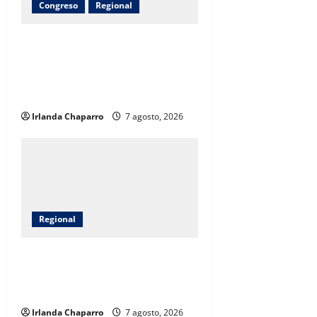
Congreso
Regional
Arturo Zubía alcanza 380
toneladas de apoyos entregados a
productores del campo en
Jiménez
Irlanda Chaparro
7 agosto, 2026
Regional
Gobierno del Estado entrega
apoyos a 14 familias afectadas
por las lluvias en Jiménez
Irlanda Chaparro
7 agosto, 2026