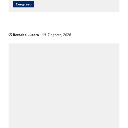
Congreso
Brenda Ríos recorre tianguis de la CDP y atiende
inquietudes de comerciantes
Betzabe Lucero
7 agosto, 2026