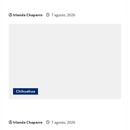
aclara cuestionamientos sobre su operación
Irlanda Chaparro
7 agosto, 2026
Chihuahua
Cruz Roja Chihuahua reporta más de 61 mil
servicios de ambulancia durante 2025
Irlanda Chaparro
7 agosto, 2026