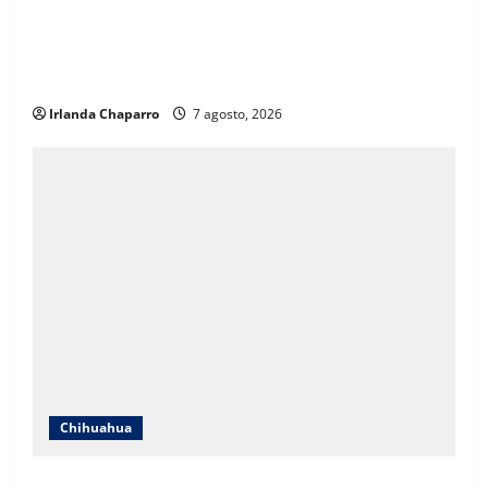
ICHIFE enfocará obras en Ciudad Juárez ante
crecimiento poblacional y falta de espacios
educativos
Irlanda Chaparro
7 agosto, 2026
Chihuahua
Cruz Roja Chihuahua responde a críticas en redes y