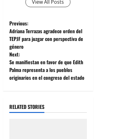
View All Posts
P
Previous:
Adriana Terrazas agradece orden del
o
TEPJF para juzgar con perspectiva de
género
s
Next:
t
Se manifiestan en favor de que Edith
Palma representa a los pueblos
n
originarios en el congreso del estado
a
v
RELATED STORIES
i
g