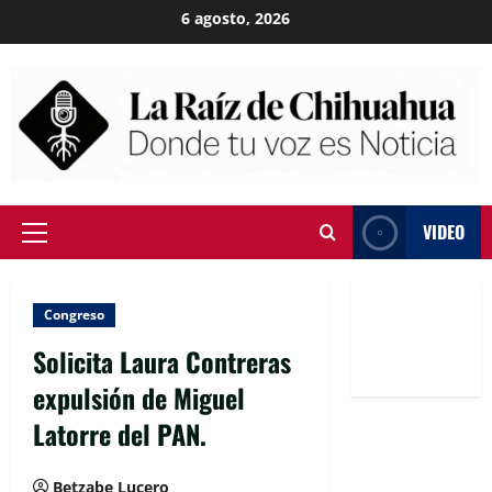
Skip
6 agosto, 2026
to
content
VIDEO
Primary
Menu
Congreso
Solicita Laura Contreras
expulsión de Miguel
Latorre del PAN.
Betzabe Lucero