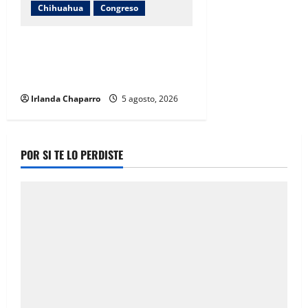
Chihuahua
Congreso
Carlos Olson recorre colonias de
Chihuahua para recoger
propuestas de las familias
Irlanda Chaparro
5 agosto, 2026
POR SI TE LO PERDISTE