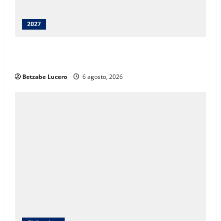
2027
Juárez debe recibir lo que merece: Cruz Pérez
Cuéllar
Betzabe Lucero
6 agosto, 2026