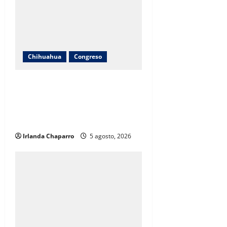
Chihuahua
Congreso
Cuauhtémoc Estrada evita
pronunciarse sobre denuncia
contra jueza; “desconozco el
tema”
Irlanda Chaparro
5 agosto, 2026