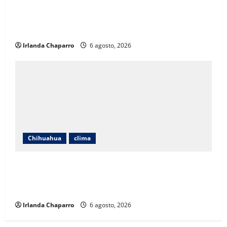
CEAVE fortalece acompañamiento psicosocial a
familias de personas desaparecidas en Guadalupe y
Calvo
Irlanda Chaparro
6 agosto, 2026
Chihuahua
clima
Protección Civil alerta por lluvias intensas,
tormentas eléctricas y calor de hasta 40 grados en
Chihuahua
Irlanda Chaparro
6 agosto, 2026