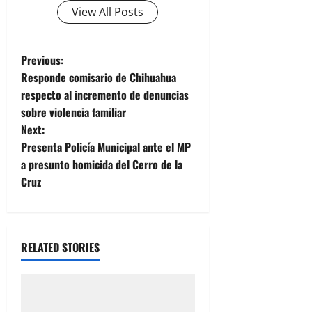
View All Posts
P
Previous:
Responde comisario de Chihuahua
o
respecto al incremento de denuncias
sobre violencia familiar
s
Next:
t
Presenta Policía Municipal ante el MP
a presunto homicida del Cerro de la
n
Cruz
a
v
RELATED STORIES
i
g