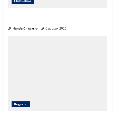
Chihuahua
SSPE localiza y clausura toma clandestina de
hidrocarburos en el municipio de Chihuahua
Irlanda Chaparro
6 agosto, 2026
Regional