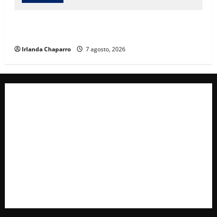
Daniela Álvarez desata nuevamente confrontación
con Morena; Contestó a la solicitud de Morena al INE
Irlanda Chaparro
7 agosto, 2026