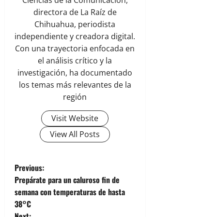
Ciencias de la Comunicación,
directora de La Raíz de
Chihuahua, periodista
independiente y creadora digital.
Con una trayectoria enfocada en
el análisis crítico y la
investigación, ha documentado
los temas más relevantes de la
región
Visit Website
View All Posts
P
Previous:
Prepárate para un caluroso fin de
o
semana con temperaturas de hasta
38°C
s
Next: