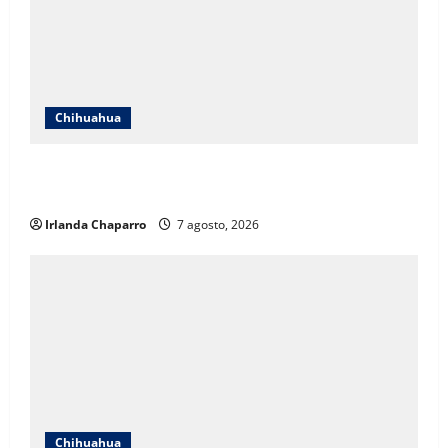
Chihuahua
Cruz Roja Chihuahua reporta más de 61 mil
servicios de ambulancia durante 2025
Irlanda Chaparro
7 agosto, 2026
Chihuahua