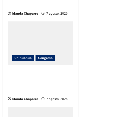
n
Jiménez
Irlanda Chaparro
7 agosto, 2026
Chihuahua
Congreso
Diputadas Joss Vega y Nancy Frías
dan seguimiento al programa
Juntos Construimos para
fortalecer escuelas en Chihuahua
Irlanda Chaparro
7 agosto, 2026