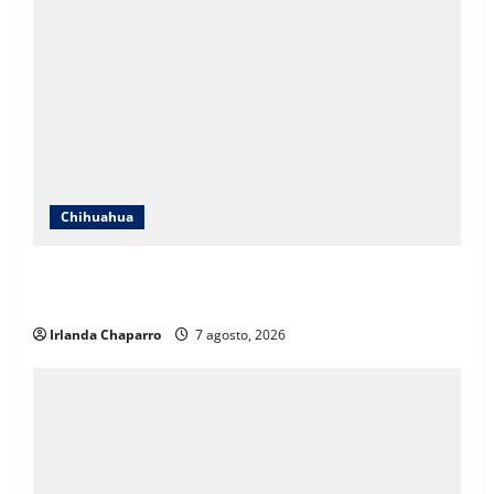
Chihuahua
Cruz Roja Chihuahua responde a críticas en redes y
aclara cuestionamientos sobre su operación
Irlanda Chaparro
7 agosto, 2026