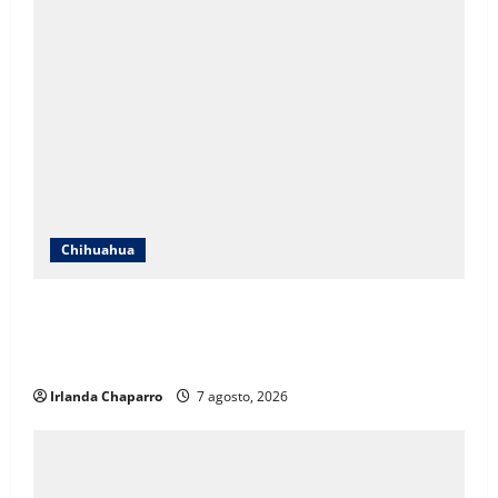
Chihuahua
ICHIFE enfocará obras en Ciudad Juárez ante
crecimiento poblacional y falta de espacios
educativos
Irlanda Chaparro
7 agosto, 2026