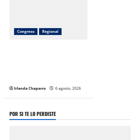
Congreso
Regional
Inauguran obras de agua potable,
drenaje, electrificación y
pavimentación en Riva Palacio
con inversión superior a 9
millones de pesos
Irlanda Chaparro
6 agosto, 2026
POR SI TE LO PERDISTE