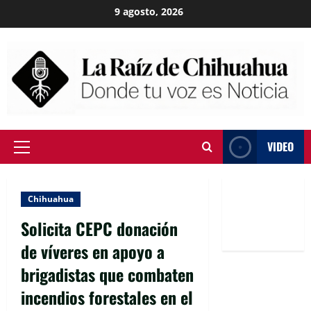
Skip
9 agosto, 2026
to
content
VIDEO
Primary
Menu
Chihuahua
Solicita CEPC donación
de víveres en apoyo a
brigadistas que combaten
incendios forestales en el