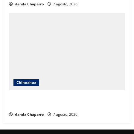
Irlanda Chaparro
7 agosto, 2026
Chihuahua
Cruz Roja Chihuahua reporta más de 61 mil
servicios de ambulancia durante 2025
Irlanda Chaparro
7 agosto, 2026