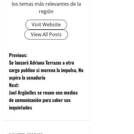
los temas más relevantes de la
región
Visit Website
View All Posts
P
Previous:
Se lanzará Adriana Terrazas a otro
o
cargo publico si morena la impulsa, No
aspira la senaduría
s
Next:
t
Jael Argüelles se reune con medios
de comunicación para saber sus
n
inquietudes
a
v