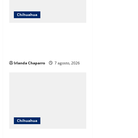
Chihuahua
ICHIFE enfocará obras en Ciudad
Juárez ante crecimiento
poblacional y falta de espacios
educativos
Irlanda Chaparro
7 agosto, 2026
Chihuahua
Cruz Roja Chihuahua responde a