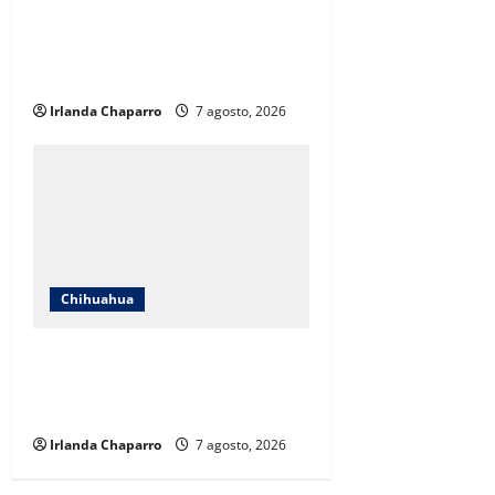
críticas en redes y aclara
cuestionamientos sobre su
operación
Irlanda Chaparro
7 agosto, 2026
Chihuahua
Cruz Roja Chihuahua reporta más
de 61 mil servicios de ambulancia
durante 2025
Irlanda Chaparro
7 agosto, 2026