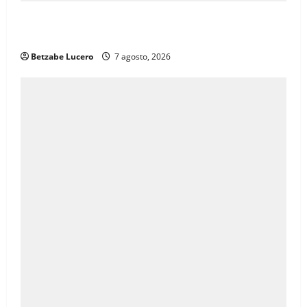
Brenda Ríos recorre tianguis de la CDP y atiende
inquietudes de comerciantes
Betzabe Lucero
7 agosto, 2026