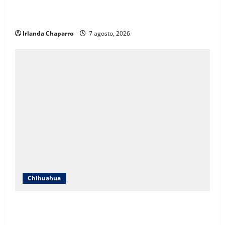
crecimiento poblacional y falta de espacios
educativos
Irlanda Chaparro
7 agosto, 2026
Chihuahua
Cruz Roja Chihuahua responde a críticas en redes y
aclara cuestionamientos sobre su operación