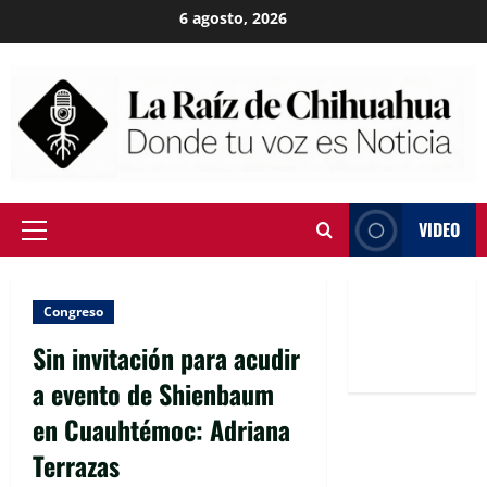
Skip
6 agosto, 2026
to
content
VIDEO
Primary
Menu
Congreso
Sin invitación para acudir
a evento de Shienbaum
en Cuauhtémoc: Adriana
Terrazas