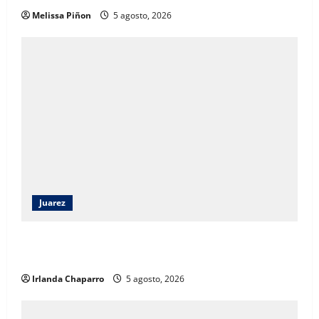
Melissa Piñon
5 agosto, 2026
Juarez
ECO Juárez 2026 reúne a estudiantes y especialistas
para impulsar la arquitectura con visión de futuro
Irlanda Chaparro
5 agosto, 2026