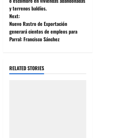
o
o escombro en viviendas abandonadas
y terrenos baldíos.
s
Next:
t
Nuevo Rastro de Exportación
generará cientos de empleos para
n
Parral: Francisco Sánchez
a
v
RELATED STORIES
i
g
a
t
i