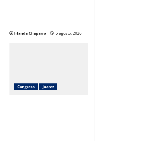
Carlos Olson recorre colonias de
Chihuahua para recoger
propuestas de las familias
Irlanda Chaparro
5 agosto, 2026
Congreso
Juarez
Cuauhtémoc Estrada destaca
construcción del CBTIS 307 para
ampliar la educación media
superior en el suroriente de
Juárez