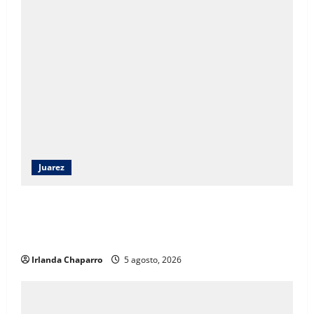
Juarez
Capacitan a 52 elementos de la SSPE en criminología
clínica para fortalecer investigaciones en Ciudad
Juárez
Irlanda Chaparro
5 agosto, 2026