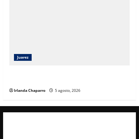
Juarez
Ortiz Orpinel garantiza continuidad de obras y
certeza al sector de la construcción en Juárez
Irlanda Chaparro
5 agosto, 2026