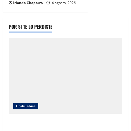
Irlanda Chaparro
4 agosto, 2026
POR SI TE LO PERDISTE
Chihuahua
IEE Chihuahua abre convocatoria para tres plazas del
Servicio Profesional Electoral Nacional