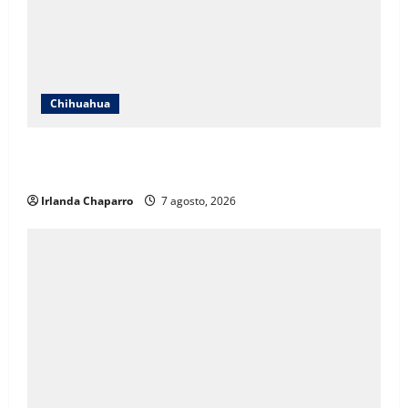
Chihuahua
Cruz Roja Chihuahua responde a críticas en redes y
aclara cuestionamientos sobre su operación
Irlanda Chaparro
7 agosto, 2026