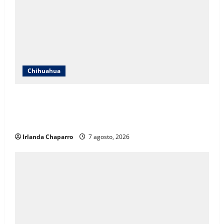
Chihuahua
ICHIFE enfocará obras en Ciudad Juárez ante
crecimiento poblacional y falta de espacios
educativos
Irlanda Chaparro
7 agosto, 2026