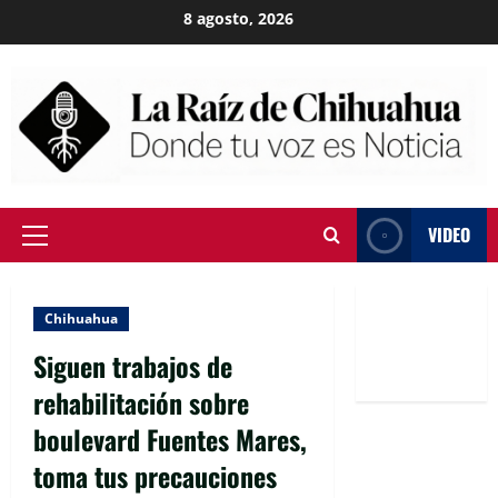
Skip
8 agosto, 2026
to
content
VIDEO
Primary
Menu
Chihuahua
Siguen trabajos de
rehabilitación sobre
boulevard Fuentes Mares,
toma tus precauciones