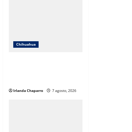
Chihuahua
Cruz Roja Chihuahua responde a
críticas en redes y aclara
cuestionamientos sobre su
operación
Irlanda Chaparro
7 agosto, 2026