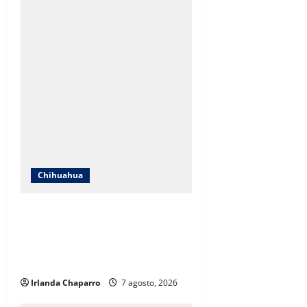
Chihuahua
ICHIFE enfocará obras en Ciudad
Juárez ante crecimiento
poblacional y falta de espacios
educativos
Irlanda Chaparro
7 agosto, 2026