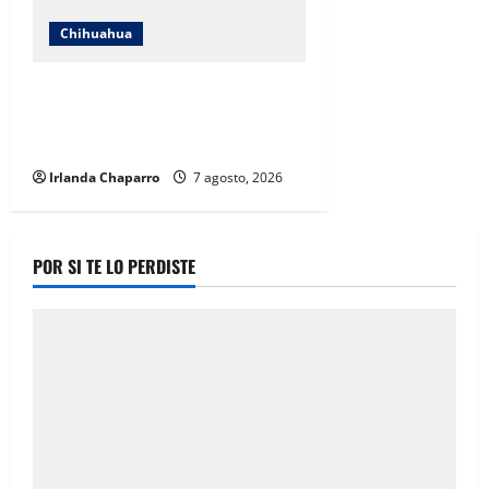
Chihuahua
Cruz Roja Chihuahua reporta más
de 61 mil servicios de ambulancia
durante 2025
Irlanda Chaparro
7 agosto, 2026
POR SI TE LO PERDISTE