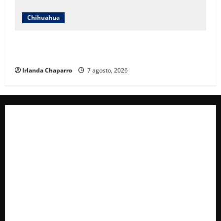
Chihuahua
Cruz Roja Chihuahua reporta más de 61 mil
servicios de ambulancia durante 2025
Irlanda Chaparro
7 agosto, 2026