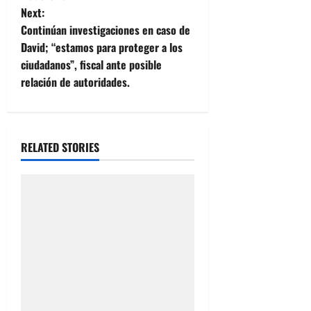
t
Next:
Continúan investigaciones en caso de
n
David; “estamos para proteger a los
ciudadanos”, fiscal ante posible
a
relación de autoridades.
v
i
RELATED STORIES
g
a
t
i
o
n