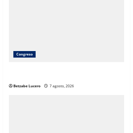
Congreso
Brenda Ríos recorre tianguis de la CDP y atiende
inquietudes de comerciantes
Betzabe Lucero
7 agosto, 2026