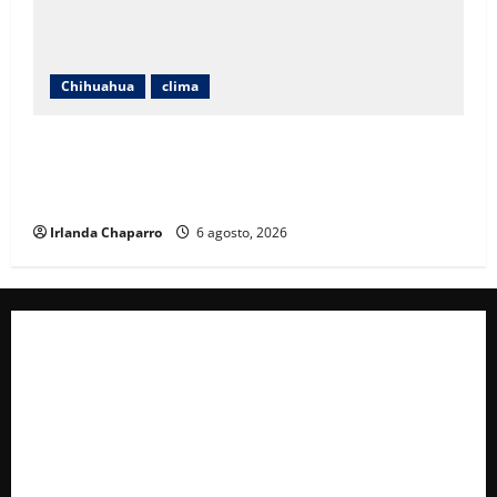
Chihuahua
clima
Protección Civil alerta por lluvias intensas,
tormentas eléctricas y calor de hasta 40 grados en
Chihuahua
Irlanda Chaparro
6 agosto, 2026