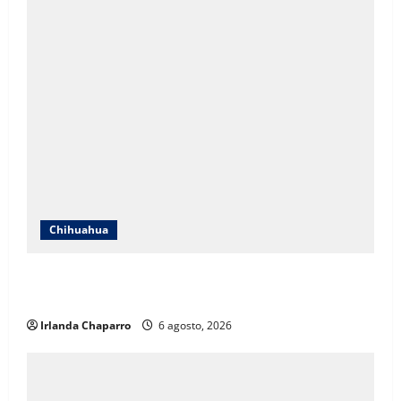
Chihuahua
SSPE localiza y clausura toma clandestina de
hidrocarburos en el municipio de Chihuahua
Irlanda Chaparro
6 agosto, 2026