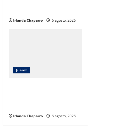
campaña para prevenir el abuso y
acoso sexual en Ciudad Juárez
Irlanda Chaparro
6 agosto, 2026
Juarez
Instalan nuevas luminarias y
rehabilitan parque en Praderas de
Oriente para reforzar la
seguridad
Irlanda Chaparro
6 agosto, 2026