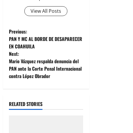
View All Posts
P
Previous:
PAN Y MC AL BORDE DE DESAPARECER
o
EN COAHUILA
Next:
s
Mario Vázquez respalda denuncia del
t
PAN ante la Corte Penal Internacional
contra López Obrador
n
a
RELATED STORIES
v
i