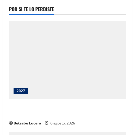
POR SI TE LO PERDISTE
2027
Juárez debe recibir lo que merece: Cruz Pérez
Cuéllar
Betzabe Lucero
6 agosto, 2026