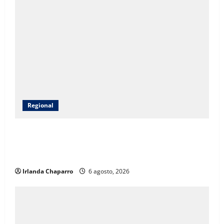
Regional
CEAVE fortalece acompañamiento psicosocial a
familias de personas desaparecidas en Guadalupe y
Calvo
Irlanda Chaparro
6 agosto, 2026