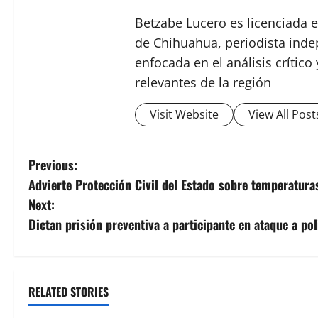
Betzabe Lucero es licenciada e
de Chihuahua, periodista indep
enfocada en el análisis crític
relevantes de la región
Visit Website
View All Post
P
Previous:
Advierte Protección Civil del Estado sobre temperatura
o
Next:
s
Dictan prisión preventiva a participante en ataque a po
t
n
RELATED STORIES
a