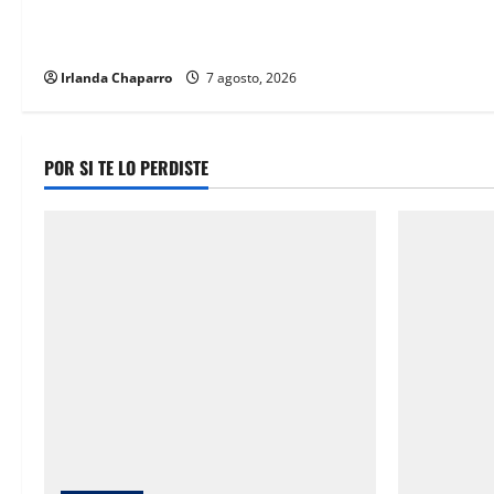
legado de Rubí Enríquez al frente del
DIF Municipal
Irlanda Chaparro
7 agosto, 2026
POR SI TE LO PERDISTE