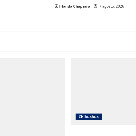
Irlanda Chaparro
7 agosto, 2026
Chihuahua
Cruz Roja Chihuahua responde