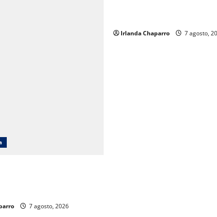
en redes y aclara cuestionam
sobre su operación
Irlanda Chaparro
7 agosto, 2
a
cará obras en Ciudad Juárez
iento poblacional y falta de
ucativos
parro
7 agosto, 2026