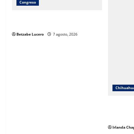
Congreso
Brenda Ríos recorre tianguis de la CDP
y atiende inquietudes de comerciantes
Betzabe Lucero
7 agosto, 2026
Chihuahu
ICHIFE enfo
ante crecim
espacios ed
Irlanda Cha