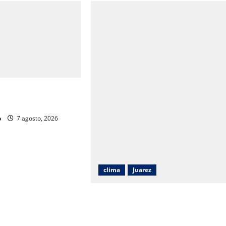
taria de Juárez a
cializarse en IA
o
7 agosto, 2026
clima
Juarez
Protección Civil alerta por calor de
hasta 38 grados y posibilidad de
tormentas en Ciudad Juárez