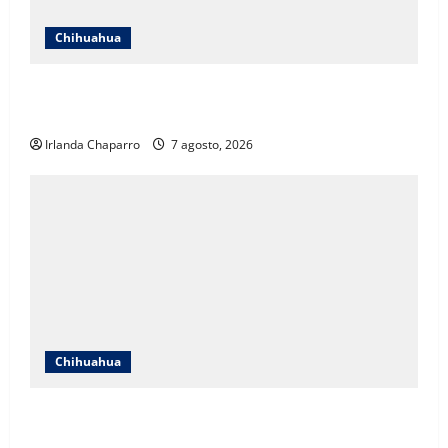
Chihuahua
Cruz Roja Chihuahua reporta más de 61 mil
servicios de ambulancia durante 2025
Irlanda Chaparro
7 agosto, 2026
Chihuahua
Daniela Álvarez desata nuevamente confrontación
con Morena; Contestó a la solicitud de Morena al INE