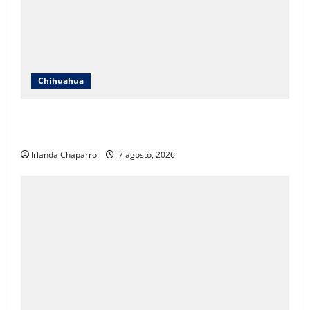
Chihuahua
Cruz Roja Chihuahua responde a críticas en redes y
aclara cuestionamientos sobre su operación
Irlanda Chaparro
7 agosto, 2026