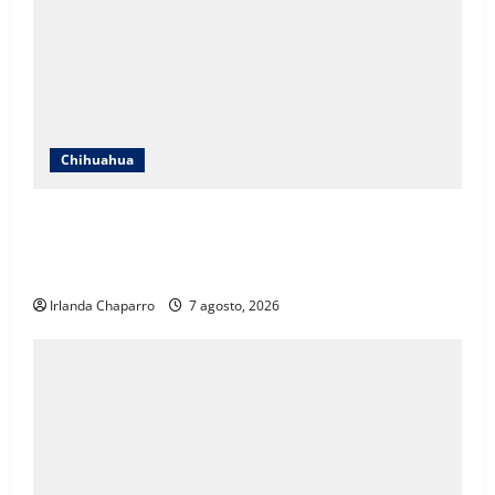
Chihuahua
ICHIFE enfocará obras en Ciudad Juárez ante
crecimiento poblacional y falta de espacios
educativos
Irlanda Chaparro
7 agosto, 2026