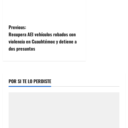
P
Previous:
Recupera AEI vehículos robados con
o
violencia en Cuauhtémoc y detiene a
dos presuntos
s
t
n
POR SI TE LO PERDISTE
a
v
i
g