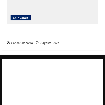
Chihuahua
Cruz Roja Chihuahua reporta más de 61 mil
servicios de ambulancia durante 2025
Irlanda Chaparro
7 agosto, 2026