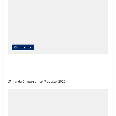
Chihuahua
ICHIFE enfocará obras en Ciudad Juárez ante
crecimiento poblacional y falta de espacios
educativos
Irlanda Chaparro
7 agosto, 2026