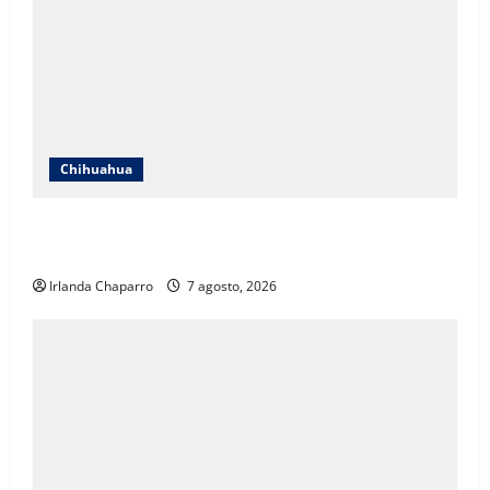
Chihuahua
Cruz Roja Chihuahua responde a críticas en redes y
aclara cuestionamientos sobre su operación
Irlanda Chaparro
7 agosto, 2026