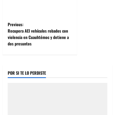
P
Previous:
Recupera AEI vehículos robados con
o
violencia en Cuauhtémoc y detiene a
dos presuntos
s
t
n
POR SI TE LO PERDISTE
a
v
i
g