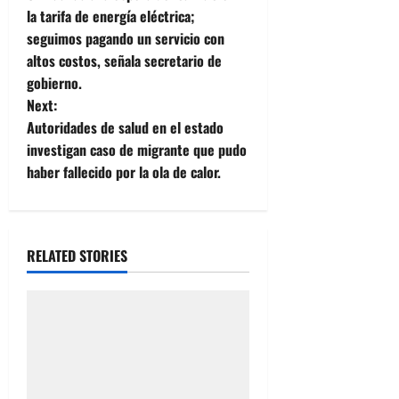
o
la tarifa de energía eléctrica;
seguimos pagando un servicio con
s
altos costos, señala secretario de
t
gobierno.
Next:
n
Autoridades de salud en el estado
investigan caso de migrante que pudo
a
haber fallecido por la ola de calor.
v
i
RELATED STORIES
g
a
t
i