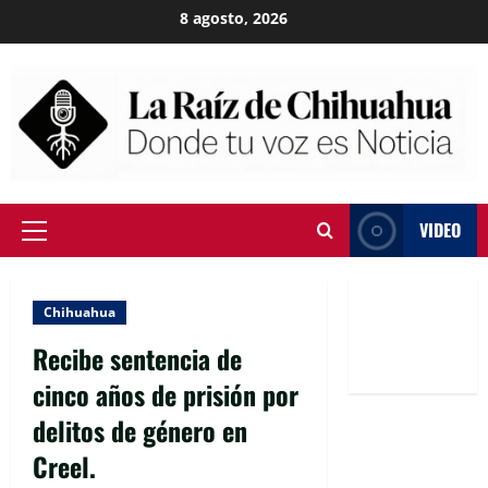
Skip
8 agosto, 2026
to
content
VIDEO
Primary
Menu
Chihuahua
Recibe sentencia de
cinco años de prisión por
delitos de género en
Creel.