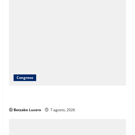
Congreso
Brenda Ríos recorre tianguis de la CDP y atiende
inquietudes de comerciantes
Betzabe Lucero
7 agosto, 2026