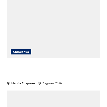
Chihuahua
ICHIFE enfocará obras en Ciudad Juárez ante
crecimiento poblacional y falta de espacios
educativos
Irlanda Chaparro
7 agosto, 2026