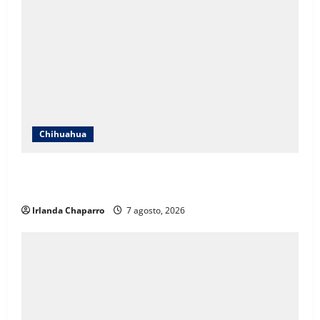
Chihuahua
Cruz Roja Chihuahua responde a críticas en redes y
aclara cuestionamientos sobre su operación
Irlanda Chaparro
7 agosto, 2026