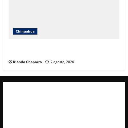
Chihuahua
Cruz Roja Chihuahua reporta más de 61 mil
servicios de ambulancia durante 2025
Irlanda Chaparro
7 agosto, 2026