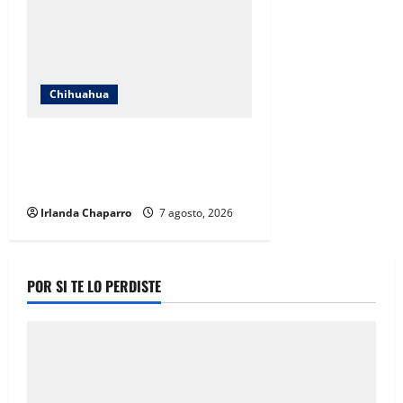
Chihuahua
Cruz Roja Chihuahua reporta más
de 61 mil servicios de ambulancia
durante 2025
Irlanda Chaparro
7 agosto, 2026
POR SI TE LO PERDISTE