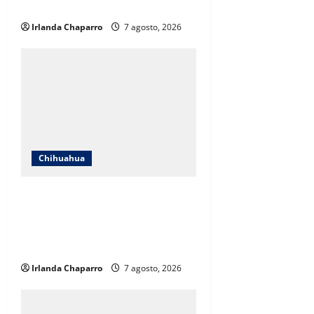
educativos
Irlanda Chaparro
7 agosto, 2026
Chihuahua
Cruz Roja Chihuahua responde a
críticas en redes y aclara
cuestionamientos sobre su
operación
Irlanda Chaparro
7 agosto, 2026