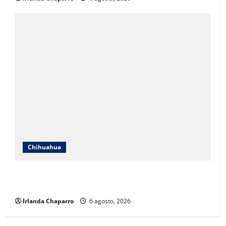
Chihuahua
SSPE refuerza vigilancia terrestre y aérea en la zona
serrana del sur de Chihuahua
Irlanda Chaparro
6 agosto, 2026