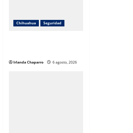
Chihuahua
Seguridad
Vuelca vehículo del DIF Municipal
en la carretera Chihuahua a
Juárez
Irlanda Chaparro
6 agosto, 2026