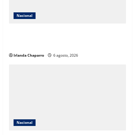
Nacional
Detienen a exgobernador Ángel Aguirre por presunta
participación en ocultamiento de evidencias del caso
Ayotzinapa
Irlanda Chaparro
6 agosto, 2026
Nacional