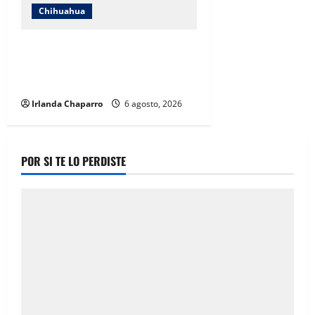
Chihuahua
AEI Zona Centro realizó 227
operativos y cumplió 136 órdenes
de aprehensión durante julio
Irlanda Chaparro
6 agosto, 2026
POR SI TE LO PERDISTE