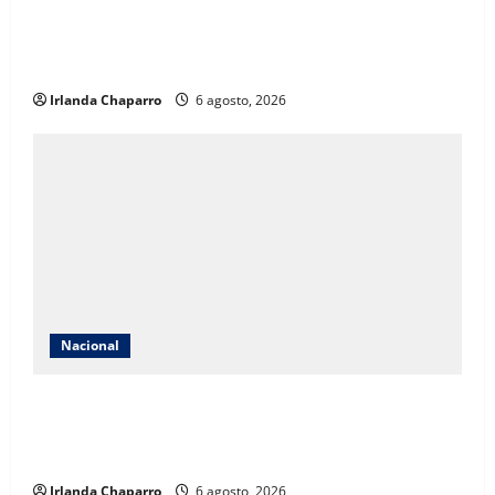
Extorsión a productores de aguacate y limón habría
generado miles de millones de pesos a célula ligada
al asesinato de Carlos Manzo
Irlanda Chaparro
6 agosto, 2026
Nacional
México solicita reunión con Estados Unidos tras
suspensión de importaciones de aguacate de
Michoacán
Irlanda Chaparro
6 agosto, 2026