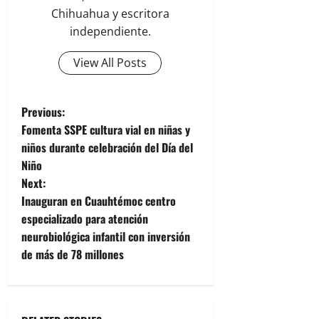
Chihuahua y escritora
independiente.
View All Posts
P
Previous:
Fomenta SSPE cultura vial en niñas y
o
niños durante celebración del Día del
Niño
s
Next:
t
Inauguran en Cuauhtémoc centro
especializado para atención
n
neurobiológica infantil con inversión
de más de 78 millones
a
v