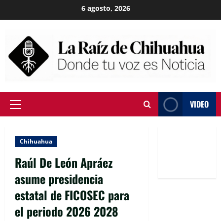
Skip
6 agosto, 2026
to
content
VIDEO
Primary
Menu
Chihuahua
Raúl De León Apráez
asume presidencia
estatal de FICOSEC para
el periodo 2026 2028