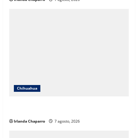
Chihuahua
Cruz Roja Chihuahua responde a críticas en redes y
aclara cuestionamientos sobre su operación
Irlanda Chaparro
7 agosto, 2026