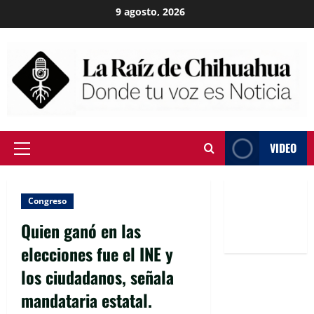
Skip
9 agosto, 2026
to
content
VIDEO
Primary
Menu
Congreso
Quien ganó en las
elecciones fue el INE y
los ciudadanos, señala
mandataria estatal.