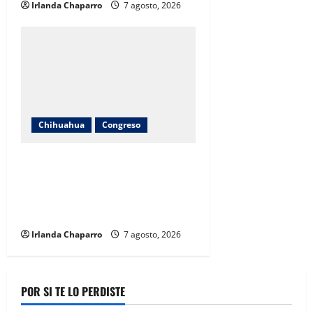
Irlanda Chaparro
7 agosto, 2026
Chihuahua
Congreso
Diputadas Joss Vega y Nancy Frías
dan seguimiento al programa
Juntos Construimos para
fortalecer escuelas en Chihuahua
Irlanda Chaparro
7 agosto, 2026
POR SI TE LO PERDISTE