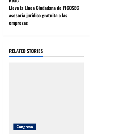
Next:
s
Lleva la Línea Ciudadana de FICOSEC
t
asesoría jurídica gratuita a las
empresas
n
a
RELATED STORIES
v
i
g
a
t
i
o
Congreso