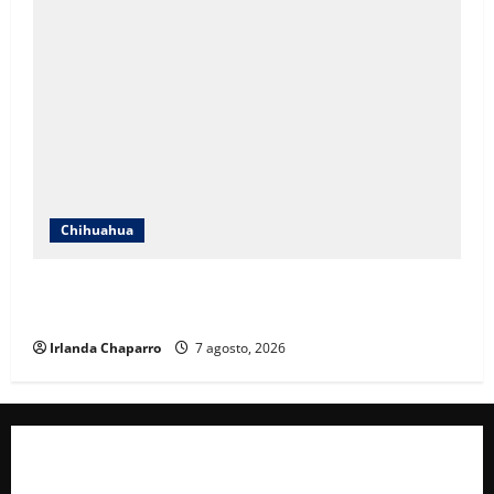
Chihuahua
Cruz Roja Chihuahua reporta más de 61 mil
servicios de ambulancia durante 2025
Irlanda Chaparro
7 agosto, 2026