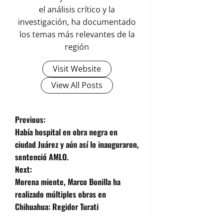
el análisis crítico y la
investigación, ha documentado
los temas más relevantes de la
región
Visit Website
View All Posts
P
Previous:
Había hospital en obra negra en
o
ciudad Juárez y aún así lo inauguraron,
sentenció AMLO.
s
Next:
t
Morena miente, Marco Bonilla ha
realizado múltiples obras en
n
Chihuahua: Regidor Turati