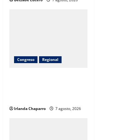
Congreso
Regional
Arturo Zubía alcanza 380
toneladas de apoyos entregados a
productores del campo en
Jiménez
Irlanda Chaparro
7 agosto, 2026