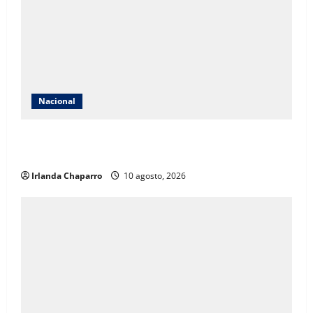
Nacional
INE aclara que contrato con Territorium Life no está
relacionado con exámenes de admisión
Irlanda Chaparro
10 agosto, 2026