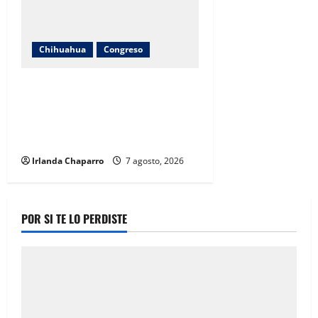
Chihuahua
Congreso
Diputadas Joss Vega y Nancy Frías
dan seguimiento al programa
Juntos Construimos para
fortalecer escuelas en Chihuahua
Irlanda Chaparro
7 agosto, 2026
POR SI TE LO PERDISTE