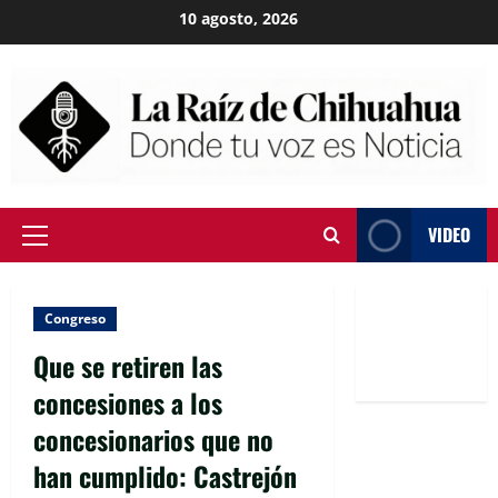
Skip
10 agosto, 2026
to
content
VIDEO
Primary
Menu
Congreso
Que se retiren las
concesiones a los
concesionarios que no
han cumplido: Castrejón