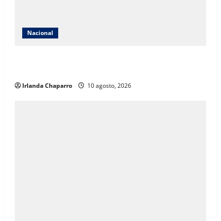
Nacional
Secretaría de las Mujeres condena caso de niña de 11
años embarazada en Matamoros
Irlanda Chaparro
10 agosto, 2026