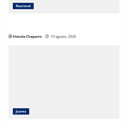
Nacional
Gobierno de México establece el Día Nacional de la
Reforestación para impulsar jornadas cada agosto
Irlanda Chaparro
10 agosto, 2026
Juarez
Andrea Chávez destaca participación vecinal y