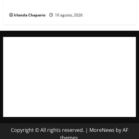
respaldo a la Cuarta Transformación en Juárez
Irlanda Chaparro
10 agosto, 2026
Copyright © All rights reserved.
|
MoreNews
by AF
themes.