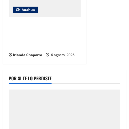
Chihuahua
SNTE Sección 8 y Gobierno del
Estado entregarán bonos a mil
834 pensionados y jubilados de la
educación
Irlanda Chaparro
6 agosto, 2026
POR SI TE LO PERDISTE