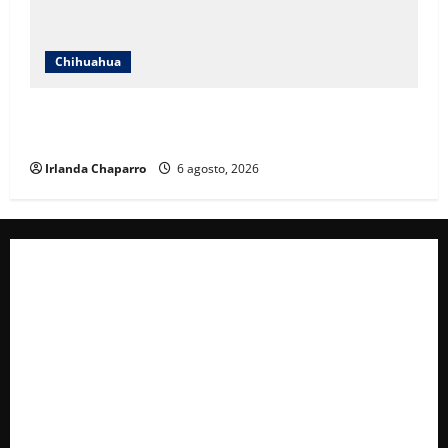
Chihuahua
Localizan en Ciudad de México a adolescente
reportada como ausente en Chihuahua
Irlanda Chaparro
6 agosto, 2026