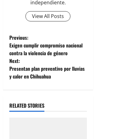
independiente.
View All Posts
P
Previous:
Exigen cumplir compromiso nacional
o
contra la violencia de género
Next:
s
Presentan plan preventivo por lluvias
t
y calor en Chihuahua
n
a
RELATED STORIES
v
i