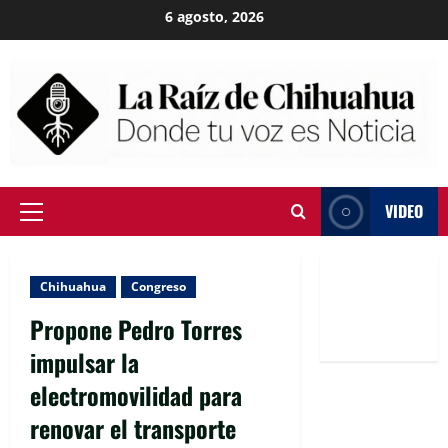
Skip
6 agosto, 2026
to
content
VIDEO
Primary
Menu
Chihuahua
Congreso
Propone Pedro Torres
impulsar la
electromovilidad para
renovar el transporte