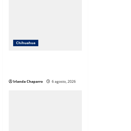
Chihuahua
Localizan en Ciudad de México a
adolescente reportada como
ausente en Chihuahua
Irlanda Chaparro
6 agosto, 2026