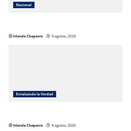
Nacional
Descartan riesgos ambientales por perforaciones
exploratorias para buscar agua salada
Irlanda Chaparro
6 agosto, 2026
Enraízando la Verdad
Enraizando la verdad: Jornada Nacional de
Reforestación 2026 por Benjamín Carrera
Irlanda Chaparro
6 agosto, 2026