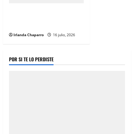
Enraizando la verdad; Soberanía
Hídrica: Una agenda compartida
por Benjamín Carrera
Irlanda Chaparro
16 julio, 2026
POR SI TE LO PERDISTE