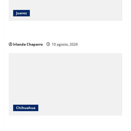
Juarez
Gobierno Municipal entregará 160 mil mochilas y
kits escolares en Ciudad Juárez
Irlanda Chaparro
10 agosto, 2026
Chihuahua
Esconden 300 kilos de oro en el Cerro Grande,
según leyenda