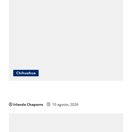
Chihuahua
Invitan a diálogo sobre interculturalidad en la
Biblioteca Miguel de Cervantes
Irlanda Chaparro
10 agosto, 2026