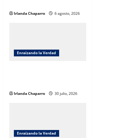
por Benjamín Carrera
o
Irlanda Chaparro
6 agosto, 2026
n
Enraízando la Verdad
Enraizando la verdad: Frente al
Barrenador somos la Barrera por
Benjamín Carrera
Irlanda Chaparro
30 julio, 2026
Enraízando la Verdad