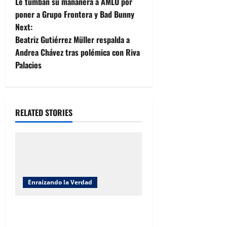
Le tumban su mañanera a AMLO por
o
poner a Grupo Frontera y Bad Bunny
Next:
s
Beatriz Gutiérrez Müller respalda a
t
Andrea Chávez tras polémica con Riva
Palacios
n
a
RELATED STORIES
v
i
g
a
Enraízando la Verdad
t
Enraizando la verdad: Jornada
Nacional de Reforestación 2026
i