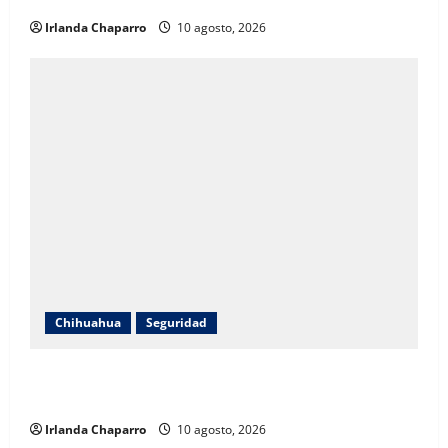
Irlanda Chaparro
10 agosto, 2026
Chihuahua
Seguridad
Rescatan a tres menores y dos adultos atrapados en
elevador de Walmart
Irlanda Chaparro
10 agosto, 2026