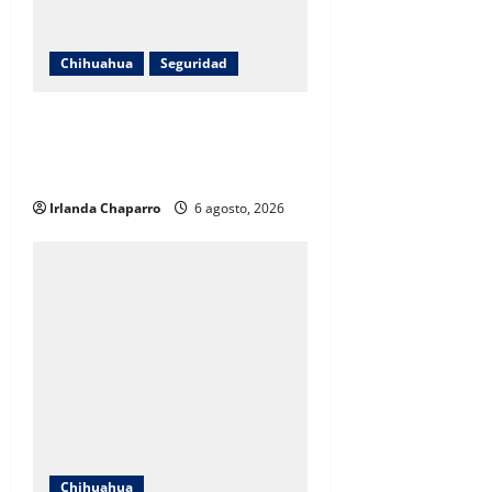
Chihuahua
Seguridad
Vuelca vehículo del DIF Municipal
en la carretera Chihuahua a
Juárez
Irlanda Chaparro
6 agosto, 2026
Chihuahua