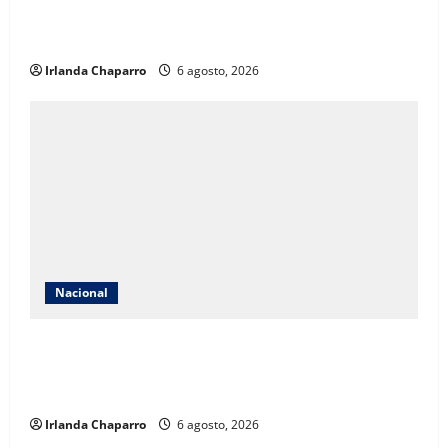
generado miles de millones de pesos a célula ligada
al asesinato de Carlos Manzo
Irlanda Chaparro
6 agosto, 2026
Nacional
México solicita reunión con Estados Unidos tras
suspensión de importaciones de aguacate de
Michoacán
Irlanda Chaparro
6 agosto, 2026