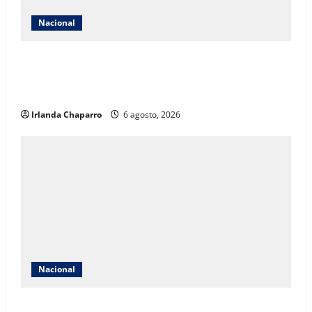
Nacional
Detienen a exgobernador Ángel Aguirre por presunta
participación en ocultamiento de evidencias del caso
Ayotzinapa
Irlanda Chaparro
6 agosto, 2026
Nacional
Extorsión a productores de aguacate y limón habría