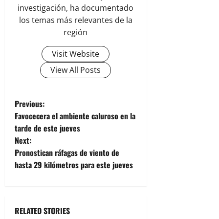
investigación, ha documentado
los temas más relevantes de la
región
Visit Website
View All Posts
P
Previous:
Favocecera el ambiente caluroso en la
o
tarde de este jueves
Next:
s
Pronostican ráfagas de viento de
t
hasta 29 kilómetros para este jueves
n
a
RELATED STORIES