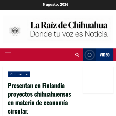
Skip
6 agosto, 2026
to
content
VIDEO
Primary
Menu
Chihuahua
Presentan en Finlandia
proyectos chihuahuenses
en materia de economía
circular.