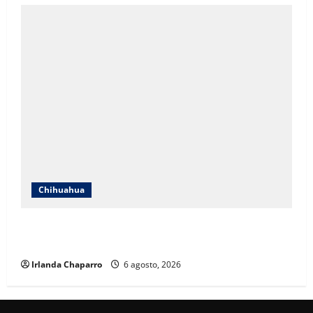
Chihuahua
SSPE refuerza vigilancia terrestre y aérea en la zona
serrana del sur de Chihuahua
Irlanda Chaparro
6 agosto, 2026