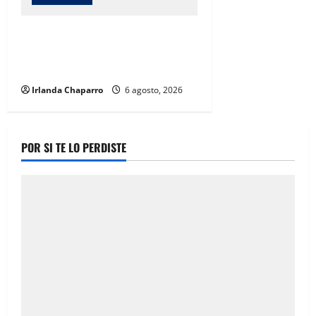
AEI Zona Centro realizó 227
operativos y cumplió 136 órdenes
de aprehensión durante julio
Irlanda Chaparro
6 agosto, 2026
POR SI TE LO PERDISTE