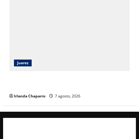
Juarez
Héctor Ortiz reconoce legado de Rubí Enríquez al
frente del DIF Municipal de Juárez
Irlanda Chaparro
7 agosto, 2026