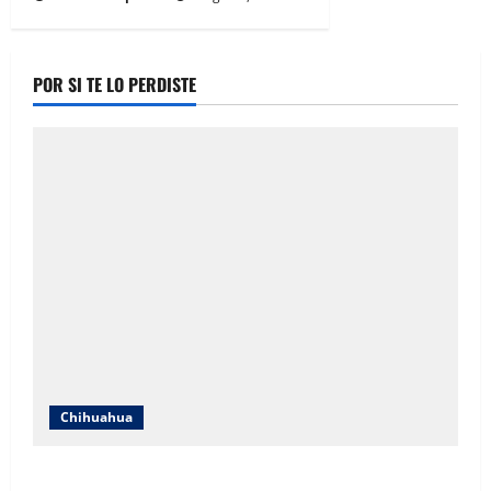
POR SI TE LO PERDISTE
Chihuahua
Mayra Chávez destaca que la transformación en