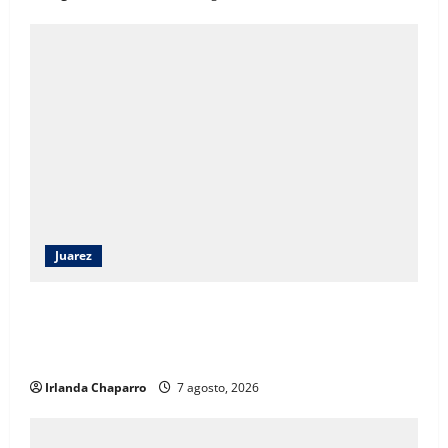
Juarez
Angélica Mendoza Beltrán asumirá la presidencia del
DIF Municipal con continuidad a los programas
sociales
Irlanda Chaparro
7 agosto, 2026