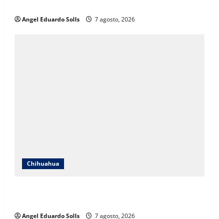
Chihuahua prioriza a las mujeres
Angel Eduardo SolIs
7 agosto, 2026
Chihuahua
Afirma Angélica Mendoza que el DIF de Juárez
evolucionó hacia un modelo de desarrollo humano
Angel Eduardo SolIs
7 agosto, 2026