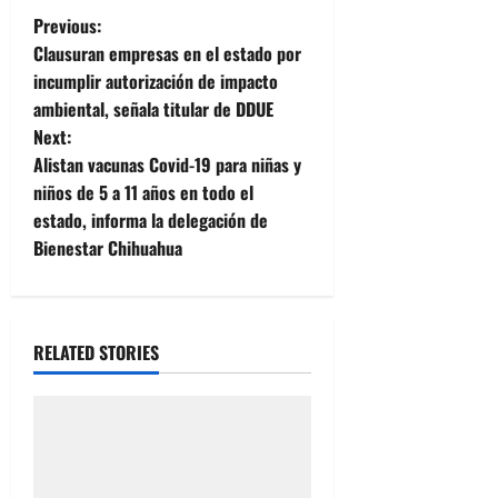
P
Previous:
Clausuran empresas en el estado por
o
incumplir autorización de impacto
ambiental, señala titular de DDUE
s
Next:
t
Alistan vacunas Covid-19 para niñas y
niños de 5 a 11 años en todo el
n
estado, informa la delegación de
Bienestar Chihuahua
a
v
i
RELATED STORIES
g
a