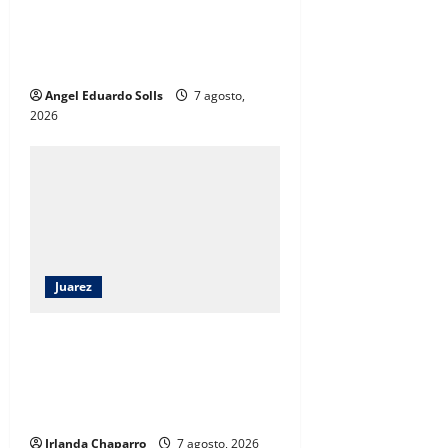
Afirma Angélica Mendoza que el
DIF de Juárez evolucionó hacia un
modelo de desarrollo humano
Angel Eduardo SolIs
7 agosto,
2026
Juarez
Angélica Mendoza Beltrán
asumirá la presidencia del DIF
Municipal con continuidad a los
programas sociales
Irlanda Chaparro
7 agosto, 2026