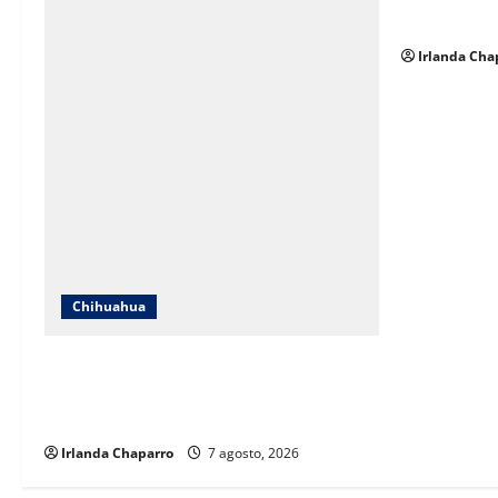
sobre su op
Irlanda Cha
Chihuahua
ICHIFE enfocará obras en Ciudad Juárez
ante crecimiento poblacional y falta de
espacios educativos
Irlanda Chaparro
7 agosto, 2026