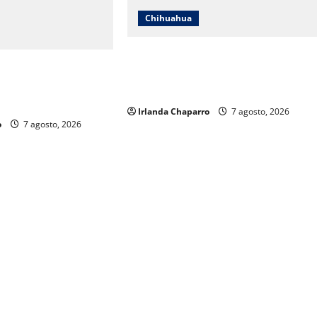
Chihuahua
Cruz Roja Chihuahua reporta más d
uahua responde a
61 mil servicios de ambulancia
s y aclara
durante 2025
os sobre su operación
Irlanda Chaparro
7 agosto, 2026
o
7 agosto, 2026