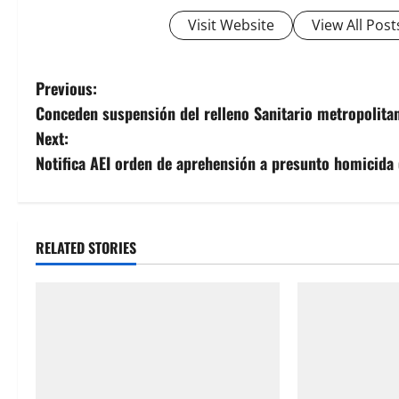
Visit Website
View All Post
P
Previous:
Conceden suspensión del relleno Sanitario metropolita
o
Next:
s
Notifica AEI orden de aprehensión a presunto homicida 
t
n
RELATED STORIES
a
v
i
g