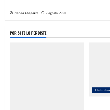
y falta de espacios educativos
Irlanda Chaparro
7 agosto, 2026
POR SI TE LO PERDISTE
Chihuahu
Cruz Roja C
en redes y 