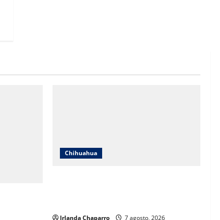
Chihuahua
Daniela Álvarez desata nuevamente
confrontación con Morena; Contestó a la
 más de 61
solicitud de Morena al INE
durante
Irlanda Chaparro
7 agosto, 2026