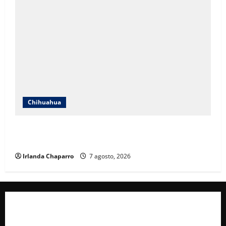
Chihuahua
Cruz Roja Chihuahua reporta más de 61 mil
servicios de ambulancia durante 2025
Irlanda Chaparro
7 agosto, 2026