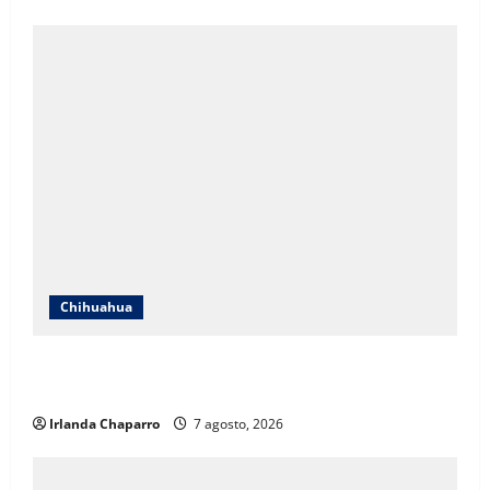
Chihuahua
Cruz Roja Chihuahua responde a críticas en redes y
aclara cuestionamientos sobre su operación
Irlanda Chaparro
7 agosto, 2026