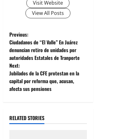
Visit Website
View All Posts
P
Previous:
Ciudadanos de “El Valle” En Juárez
o
denuncian retiro de unidades por
autoridades Estatales de Tranporte
s
Next:
t
Jubilados de la CFE protestan en la
capital por reforma que, acusan,
n
afecta sus pensiones
a
v
RELATED STORIES
i