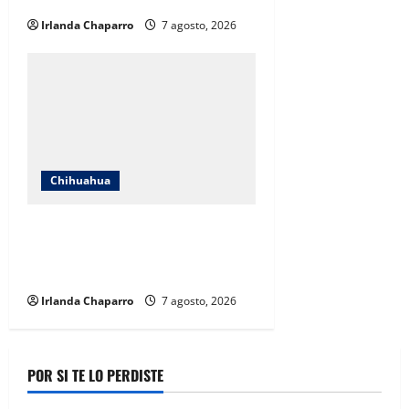
Irlanda Chaparro
7 agosto, 2026
Chihuahua
Cruz Roja Chihuahua reporta más
de 61 mil servicios de ambulancia
durante 2025
Irlanda Chaparro
7 agosto, 2026
POR SI TE LO PERDISTE