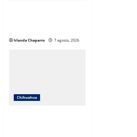
ICHIFE enfocará obras en Ciudad
Juárez ante crecimiento
poblacional y falta de espacios
educativos
Irlanda Chaparro
7 agosto, 2026
Chihuahua
Cruz Roja Chihuahua responde a
críticas en redes y aclara
cuestionamientos sobre su
operación