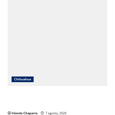
Chihuahua
ICHIFE enfocará obras en Ciudad Juárez ante
crecimiento poblacional y falta de espacios
educativos
Irlanda Chaparro
7 agosto, 2026