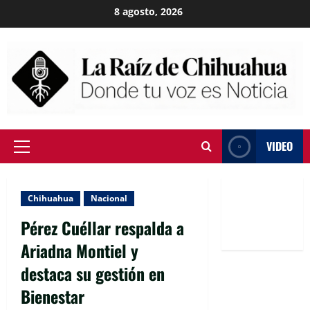
Skip
8 agosto, 2026
to
content
VIDEO
Primary
Menu
Chihuahua
Nacional
Pérez Cuéllar respalda a
Ariadna Montiel y
destaca su gestión en
Bienestar